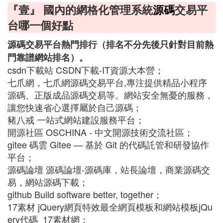
『壹』 國內的網格化管理系統
源碼
交易平
台哪一個好點
源碼交易平台熱門排行（排名不分先後只針對目前熱
門靠譜網站排名）。
csdn下載站 CSDN下載-IT資源大本營；
七爪網，七爪網源碼交易平台,專注提供精品小程序
源碼、正版成品源碼交易等。網站安全無憂的服務，
讓您快速省心選擇屬於自己源碼；
豬八戒 一站式網站建設服務平台；
開源社區 OSCHINA - 中文開源技術交流社區；
gitee 碼雲 Gitee — 基於 Git 的代碼託管和研發協作
平台；
源碼論壇 源碼論壇-源碼庫，站長論壇，商業源碼交
易，網站源碼下載；
github Build software better, together；
17素材 jQuery網頁特效最全網頁模板和網站模板jQu
ery代碼_17素材網；