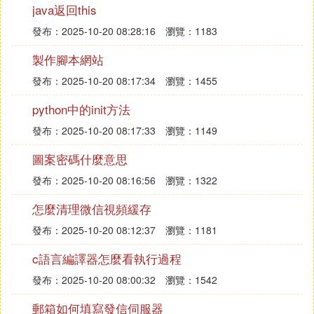
個人家園，給社區中的會員一個可以安家的地
java返回this
方，在這里會員可以交朋友，寫記錄，發日誌，
發布：2025-10-20 08:28:16
瀏覽：1183
貼照片，玩游戲...使會員可以牢牢的黏在你的社
製作腳本網站
區里。本教程講解的即是如何全新安裝
UCenter Home 1.5。
發布：2025-10-20 08:17:34
瀏覽：1455
SupeSite
python中的init方法
社區門戶，實現 CMS 的功能，擁有強大的模型
發布：2025-10-20 08:17:33
瀏覽：1149
功能，對 Discuz! 和 UCenter Home
的完美聚合，是您將社區中所有信息進行整合展
圖案密碼什麼意思
示的最佳平台。本教程講解的即是如何全新安裝
發布：2025-10-20 08:16:56
瀏覽：1322
SupeSite 7.0。
怎麼清理微信視頻緩存
基本使用
發布：2025-10-20 08:12:37
瀏覽：1181
對於每一個網站，開始的操作總有那麼幾步：修
改網站名稱、修改站點
c語言編譯器怎麼看執行過程
Logo、網站備案、更換風格、設置詞語過濾、
發布：2025-10-20 08:00:32
瀏覽：1542
添加友情鏈接、設置廣告等，已經成為站長的您
郵箱如何填寫發信伺服器
可以根據自己站點的需要參考下面的視頻教程進