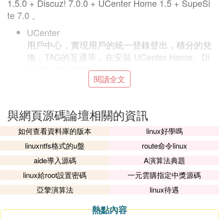
1.5.0 + Discuz! 7.0.0 + UCenter Home 1.5 + SupeSi
te 7.0 。
UCenter
用戶中心，實現用戶的統一登錄登出，積分的兌
換，TAG的互通等，在安裝 UCenter Home、Di
scuz!、SupeSite、X-Space
閱讀全文
等應用前必須先安裝 UCenter。本教程講解的即
是如何全新安裝 UCenter 1.5.0。
Discuz!
與網頁源碼論壇相關的資訊
論壇，百萬站長的選擇，定會給您帶來非凡的論
如何查看資料庫的版本
linux好學嗎
壇體驗。Discuz! 7.0.0 的推出使 Discuz!
linuxntfs格式的u盤
route命令linux
的用戶體驗又上升到了一個新的高度。本教程講
解的即是如何全新安裝 Discuz! 7.0.0 FULL（集
aide導入源碼
A演算法典題
成了 UCenter 安裝的版本）。
linux給root設置密碼
一元雲購指定中獎源碼
亞擎演算法
linux待遇
UCenter
熱點內容
Home