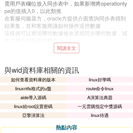
需用戶表欄位放入同步表中，如果新增將operationty
pe的值插入0，以此類推
在客服伺服器方，oracle方提供介面查詢同步表得到
結果集，並和客服商議如何操作這些數據
這樣就可以實現哪些數據修改過就同步哪些數據，減
免了雙方伺服器的壓力
閱讀全文
B. MySQL資料庫如何鎖定和解鎖資料庫表
第一步，創建資料庫表writer和查看錶結構，利用SQ
與wid資料庫相關的資訊
L語句：
如何查看資料庫的版本
linux好學嗎
create table writer(
wid int(10),
linuxntfs格式的u盤
route命令linux
wno int(10),
aide導入源碼
A演算法典題
wname varchar(20),
linux給root設置密碼
一元雲購指定中獎源碼
wsex varchar(2),
亞擎演算法
linux待遇
wage int(2)
第二步，向資料庫表writer插入五條數據，插入後查
熱點內容
看錶里數據