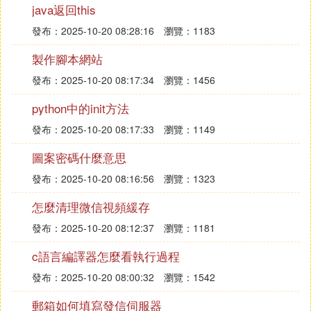
java返回this
第三步，利用鎖定語句鎖定資料庫表writer，利用SQ
發布：2025-10-20 08:28:16
瀏覽：1183
L語句：
lock table writer read;
製作腳本網站
讓資料庫表只讀不能進行寫
發布：2025-10-20 08:17:34
瀏覽：1456
第四步，為了驗證鎖定效果，可以查看資料庫表數
據，利用SQL語句：
python中的init方法
select * from writer;
發布：2025-10-20 08:17:33
瀏覽：1149
第五步，利用update語句對id=5進行更新，SQL語句
為：
圖案密碼什麼意思
update writer set wname = '胡思思' where id = 5;
發布：2025-10-20 08:16:56
瀏覽：1323
第六步，利用unlock進行解鎖，SQL語句為：
怎麼清理微信視頻緩存
unlock tables;
發布：2025-10-20 08:12:37
瀏覽：1181
c語言編譯器怎麼看執行過程
發布：2025-10-20 08:00:32
瀏覽：1542
郵箱如何填寫發信伺服器