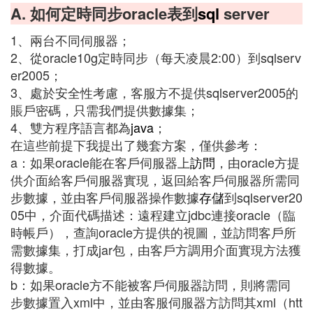
A. 如何定時同步oracle表到
sql
server
1、兩台不同伺服器；
2、從oracle10g定時同步（每天凌晨2:00）到sqlserv
er2005；
3、處於安全性考慮，客服方不提供sqlserver2005的
賬戶密碼，只需我們提供數據集；
4、雙方程序語言都為
java
；
在這些前提下我提出了幾套方案，僅供參考：
a：如果oracle能在客戶伺服器上
訪問
，由oracle方提
供介面給客戶伺服器實現，返回給客戶伺服器所需同
步數據，並由客戶伺服器操作數據
存儲
到sqlserver20
05中，介面代碼描述：遠程建立jdbc連接oracle（臨
時帳戶），查詢oracle方提供的視圖，並訪問客戶所
需數據集，打成jar包，由客戶方調用介面實現方法獲
得數據。
b：如果oracle方不能被客戶伺服器訪問，則將需同
步數據置入xml中，並由客服伺服器方訪問其xml（htt