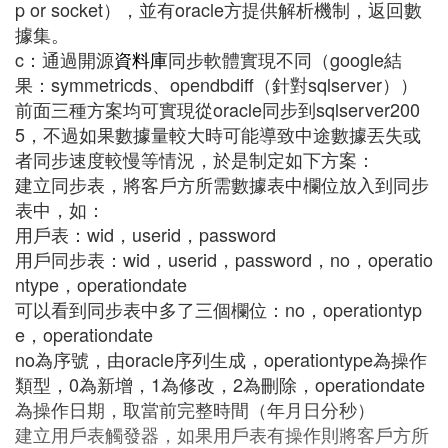
p or socket），並有oracle方提供解析機制，返回數
據集。
c：通過開源
資料庫
同步軟體實現不同（google結
果：symmetricds、opendbdiff（針對sqlserver））
前面三種方案均可實現從oracle同步到sqlserver200
5，不過如果數據量較大時可能導致中途數據丟失或
者同步速度較慢等情況，於是制定如下方案：
建立同步表，將客戶方所需數據表中欄位放入到同步
表中，如：
用戶表：wid，userid，password
用戶同步表：wid，userid，password，no，operatio
ntype，operationdate
可以看到同步表中多了三個欄位：no，operationtyp
e，operationdate
no為序號，由oracle序列生成，operationtype為操作
類型，0為新增，1為修改，2為刪除，operationdate
為操作日期，取當前完整時間（年月日分秒）
建立用戶表觸發器，如果用戶表有操作則將客戶方所