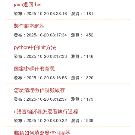
java返回this
開放列表(Open List)：我們將路徑規劃過程中待檢測
發布：2025-10-20 08:28:16
瀏覽：1181
的節點存放於Open List中，而已檢測過的格子則存
放於Close List中。
製作腳本網站
發布：2025-10-20 08:17:34
瀏覽：1452
父節點（parent）：在路徑規劃中用於回溯的節點，
開發時可考慮為雙向鏈表結構中的父結點指針。
python中的init方法
發布：2025-10-20 08:17:33
瀏覽：1146
路徑排序（Path Sorting）：具體往哪個節點移動由
圖案密碼什麼意思
以下公式確定：F(n) = G + H 。G代表的是從初始位
置A沿著已生成的路徑到指定待檢測格子的移動開
發布：2025-10-20 08:16:56
瀏覽：1320
銷。H指定待測格子到目標節點B的估計移動開銷。
怎麼清理微信視頻緩存
啟發函數（Heuristics Function）：H為啟發函數，也
發布：2025-10-20 08:12:37
瀏覽：1179
被認為是一種試探，由於在找到唯一路徑前，我們不
c語言編譯器怎麼看執行過程
確定在前面會出現什麼障礙物，因此用了一種計算H
發布：2025-10-20 08:00:32
瀏覽：1539
的演算法，具體根據實際場景決定。在我們簡化的模
型中，H採用的是傳統的曼哈頓距離（Manhattan Dis
郵箱如何填寫發信伺服器