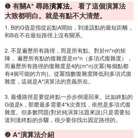
❶ 有關A* 尋路
演算法
。 看了這個演算法
大致都明白。就是有點不大清楚。
1. B的G值是指從起點A開始，到達該點的最短距離，
和B在不在最短路徑上沒有關系。
2. 不是遍歷所有路徑，而是所有點。對於m*n的矩
陣， 遍歷所有點的復雜度是m*n（多項式復雜度），
而遍歷所有路徑的復雜度是4的(m*n)次冪(每個點都
有4個可能的方向)。從冪指數復雜度降低到多項式復
雜度，這就是A*演算法的意義所在。
3. 最優路徑是要從終點一步步倒退回來。比如終點的
G值是k，那麼最多需要4*k次查找，依然是多項式復
雜度。但多數問題(對於純演算法題來說)只是需要知
道到達終點的步驟，很少要你找出固定路徑的。
❷ A*演算法介紹