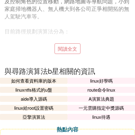
及控制角色的位置移動，網路地圖等導航問題，小到
家庭掃地機器人、無人機大到各公司正爭相開拓的無
人駕駛汽車等。
目前路徑規劃演算法分為：
A*演算法原理：
閱讀全文
在計算機科學中，A*演算法作為Dijkstra演算法的擴
展，因其高效性而被廣泛應用於尋路及圖的遍歷，如
與尋路演算法b星相關的資訊
星際爭霸等游戲中就大量使用。在理解演算法前，我
如何查看資料庫的版本
linux好學嗎
們需要知道幾個概念：
linuxntfs格式的u盤
route命令linux
搜索區域（The Search Area）：圖中的搜索區域被
aide導入源碼
A演算法典題
劃分為了簡單的二維數組，數組每個元素對應一個小
linux給root設置密碼
一元雲購指定中獎源碼
方格，當然我們也可以將區域等分成是五角星，矩形
亞擎演算法
linux待遇
等，通常將一個單位的中心點稱之為搜索區域節點
（Node）。
熱點內容