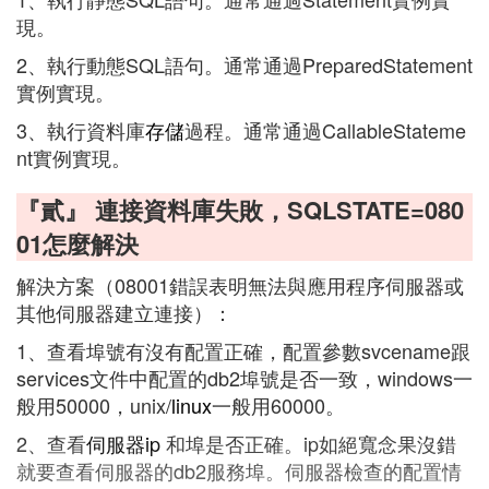
現。
2、執行動態SQL語句。通常通過PreparedStatement
實例實現。
3、執行資料庫
存儲
過程。通常通過CallableStateme
nt實例實現。
『貳』 連接資料庫失敗，SQLSTATE=080
01怎麼解決
解決方案（08001錯誤表明無法與應用程序伺服器或
其他伺服器建立連接）：
1、查看埠號有沒有配置正確，配置參數svcename跟
services文件中配置的db2埠號是否一致，windows一
般用50000，unix/
linux
一般用60000。
2、查看
伺服器ip
和埠是否正確。ip如絕寬念果沒錯
就要查看伺服器的db2服務埠。伺服器檢查的配置情