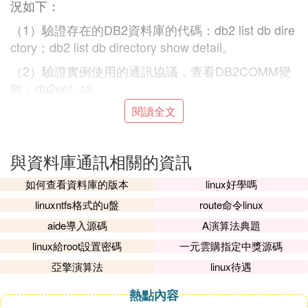
況如下：
（1）驗證存在的DB2資料庫的代碼：db2 list db dire
ctory；db2 list db directory show detail。
（2）驗證實例使用的通訊協議，查看DB2COMM變
數：db2set -all。
（3）查看資料庫管理器的配置，查看SVCENAME
閱讀全文
（特指tcpip協議）：db2 get dbm cfg。
（4）查巧李看/etc/services中，有無與上面對應SVC
與資料庫通訊相關的資訊
ENAME的埠，例如：db2cDB2 50000/tcp。
如何查看資料庫的版本
linux好學嗎
（5）要確認伺服器是否在監聽，可以用netstat -an
linuxntfs格式的u盤
route命令linux
來查看埠是否處於LISTEN狀態。
aide導入源碼
A演算法典題
(2)資料庫通訊擴展閱讀:
linux給root設置密碼
一元雲購指定中獎源碼
SQLSTATE=08001的原因和典型示例：
亞擎演算法
linux待遇
一、這種問題一般的原因。
熱點內容