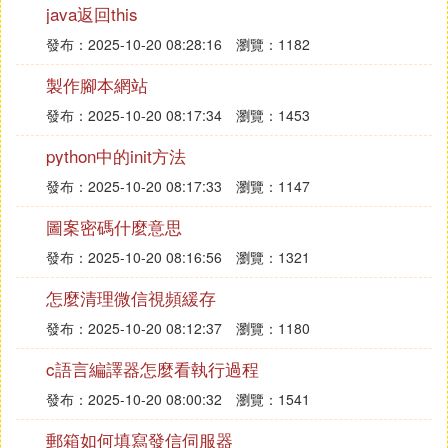
1、DB2COMM=TCPIP。
java返回this
2、資料庫故障。
發布：2025-10-20 08:28:16
瀏覽：1182
3、埠號被禁用。
製作腳本網站
二、典型示例。
發布：2025-10-20 08:17:34
瀏覽：1453
1、客戶機將新密碼值發送給了不支持更改密碼功能
python中的init方法
的伺服器。
發布：2025-10-20 08:17:33
瀏覽：1147
2、客戶機將 SERVER_ENCRYPT 認證信息發送給
圖案密碼什麼意思
了不支持密碼
加密
的伺服器。
發布：2025-10-20 08:16:56
瀏覽：1321
3、客戶機將用戶標識但不帶密碼發送並困給了不支
持僅通過用戶標識認證的伺服器。
怎麼清理微信視頻緩存
發布：2025-10-20 08:12:37
瀏覽：1180
4、客戶機未指定認證類型，且伺服器未用支持的類
型響應。這會包括返回客戶機無法從中選擇的多種類
c語言編譯器怎麼看執行過程
型的伺服器。
發布：2025-10-20 08:00:32
瀏覽：1541
郵箱如何填寫發信伺服器