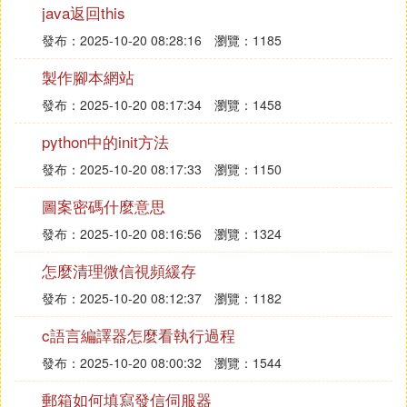
java返回this
11、 pm clear : deletes all data associated with a pa
發布：2025-10-20 08:28:16
瀏覽：1185
ckage..
製作腳本網站
例子：只刪除數據
發布：2025-10-20 08:17:34
瀏覽：1458
12、 pm enable, disable, disable-user, disable-until-
used : these commands change the enabled state of
python中的init方法
a given package or component (written as "package/
發布：2025-10-20 08:17:33
瀏覽：1150
class").
圖案密碼什麼意思
13、 pm grant, revoke : these commands either gra
發布：2025-10-20 08:16:56
瀏覽：1324
nt or revoke permissions to applications. Only option
al permissions the application has declared can be g
怎麼清理微信視頻緩存
ranted or revoked.
發布：2025-10-20 08:12:37
瀏覽：1182
14、 pm get-install-location : returns the current inst
c語言編譯器怎麼看執行過程
all location.
發布：2025-10-20 08:00:32
瀏覽：1544
15、 pm set-install-location : changes the default ins
tall location.
郵箱如何填寫發信伺服器