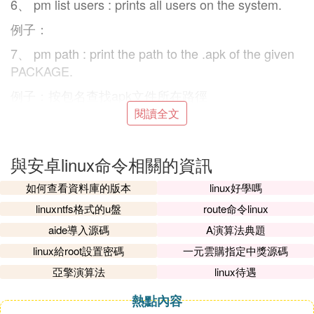
6、 pm list users : prints all users on the system.
例子：
7、 pm path : print the path to the .apk of the given
PACKAGE.
例子：按包名查找apk文件所在路徑
閱讀全文
8、 pm mp : print system state associated with the g
iven PACKAGE.
與安卓linux命令相關的資訊
9、 pm install : installs a package to the system. Opt
ions:
如何查看資料庫的版本
linux好學嗎
例子：
linuxntfs格式的u盤
route命令linux
10、 pm uninstall : removes a package from the sys
aide導入源碼
A演算法典題
tem. Options:
linux給root設置密碼
一元雲購指定中獎源碼
-k: keep the data and cache directories around after
亞擎演算法
linux待遇
package removal. 保留數據
熱點內容
例子：