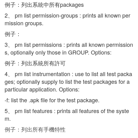
例子：列出系統中所有packages
2、 pm list permission-groups : prints all known per
mission groups.
例子：
3、 pm list permissions : prints all known permission
s, optionally only those in GROUP. Options:
例子：列出系統所有許可
4、 pm list instrumentation : use to list all test packa
ges; optionally supply to list the test packages for a
particular application. Options:
-f: list the .apk file for the test package.
5、 pm list features : prints all features of the syste
m.
例子：列出所有手機特性