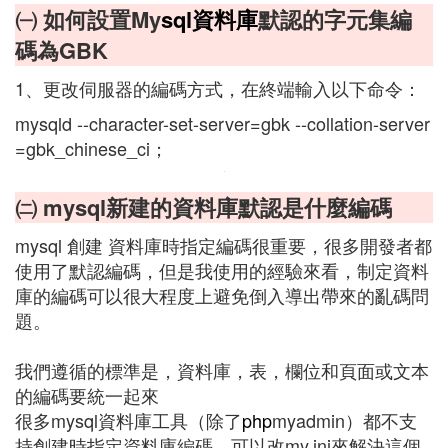
㈠ 如何設置My
sql
資料庫
默認的字元集編
碼為GBK
1、更改伺服器的編碼方式，在終端輸入以下命令：
mysqld --character-set-server=gbk --collation-server
=gbk_chinese_ci；
㈡ mysql新建的資料庫默認是什麼編碼
mysql 創建 資料庫時指定編碼很重要，很多開發者都
使用了默認編碼，但是我使用的經驗來看，制定資料
庫的編碼可以很大程度上避免倒入導出帶來的亂碼問
題。
我們遵循的標準是，資料庫，表，欄位和頁面或文本
的編碼要統一起來
很多mysql資料庫工具（除了
php
myadmin）都不支
持創建時指定資料庫編碼，可以改my.ini來解決這個