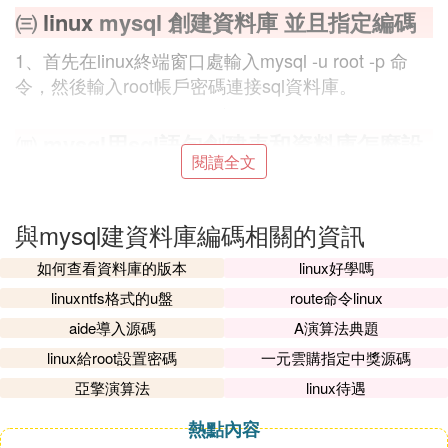
㈢
linux
mysql 創建資料庫 並且指定編碼
1、首先在linux終端窗口處輸入mysql -u root -p 命
令，然後輸入root帳戶密碼連接sql資料庫。
㈣ mysql用sql語句創建表和資料庫怎麼設
閱讀全文
置字元編碼'
方法如下：
與mysql建資料庫編碼相關的資訊
我們先建一個DEMO表,來做我們今天的實現,建
如何查看資料庫的版本
linux好學嗎
表語句如下:
linuxntfs格式的u盤
route命令linux
CREATE TABLE
aide導入源碼
A演算法典題
DEMO
linux給root設置密碼
一元雲購指定中獎源碼
(
亞擎演算法
linux待遇
NAME VARCHAR(50) COMMENT '姓名',
熱點內容