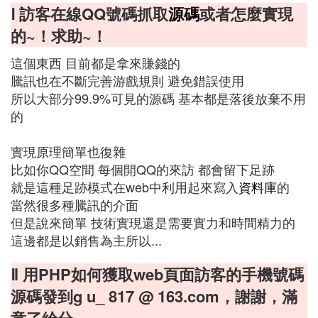
Ⅰ 訪客在線QQ號碼抓取
源碼
或者怎麼實現
的~！求助~！
這個東西 目前都是拿來賺錢的
騰訊也在不斷完善游戲規則 避免錯誤使用
所以大部分99.9%可見的源碼 基本都是落後放棄不用
的
實現原理簡單也復雜
比如你QQ空間 每個開QQ的來訪 都會留下足跡
就是這種足跡模式在web中利用起來寫入
資料庫
的
當然很多種騰訊的介面
但是說來簡單 技術實現還是需要實力和時間精力的
這邊都是以銷售為主所以...
Ⅱ 用PHP如何獲取web頁面訪客的手機號碼
源碼發到g u_ 817 @ 163.com，謝謝，滿