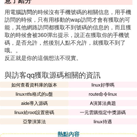
意了給分
用電腦
訪問
的時候沒有手機號碼的相關信息，用手機
訪問的時候，只有用移動的wap訪問才會有獲取的可
能，其他網路訪問都獲取不到號碼的信息的，而且獲
取的時候會被360彈出提示，說正在獲取你的手機號
碼，是否允許，然後別人點不允許，就獲取不到了
哦。。
反正就是你的這個想法不現實。
與訪客qq獲取源碼相關的資訊
如何查看資料庫的版本
linux好學嗎
linuxntfs格式的u盤
route命令linux
aide導入源碼
A演算法典題
linux給root設置密碼
一元雲購指定中獎源碼
亞擎演算法
linux待遇
熱點內容