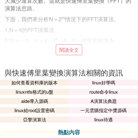
大減少運算次數。這就是快速傅里葉變換（FFT）的
演算法
思路。
m
下面，我們來分析N＝2
情況下的FFT演算法。
1.N＝4的FFT演算法
對於m＝2，N＝4，式（8－5）傅里葉變換為
閱讀全文
地球物理數據處理基礎
將式（8－7）寫成矩陣形式
與快速傅里葉變換演算法相關的資訊
地球物理數據處理基礎
如何查看資料庫的版本
linux好學嗎
為了便於分析，將上式中的j，k寫成二進制形式，即
linuxntfs格式的u盤
route命令linux
地球物理數據處理基礎
aide導入源碼
A演算法典題
代入式（8－7），得
linux給root設置密碼
一元雲購指定中獎源碼
地球物理數據處理基礎
亞擎演算法
linux待遇
jk
分析W
的周期性來減少乘法次數
熱點內容
地球物理數據處理基礎