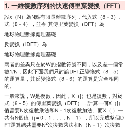
1. 一維復數序列的快速傅里葉變換（FFT）
設x（N）為N點有限長離散序列，代入式（8－3）、
式（8－4），並令 其傅里葉變換（DFT）為
地球物理數據處理基礎
反變換（IDFT）為
地球物理數據處理基礎
兩者的差異只在於W的指數符號不同，以及差一個常
數1/N，因此下面我們只討論DFT正變換式（8－5）
的運算量，其反變換式（8－6）的運算是完全相同
的。
一般來說，W是復數，因此，X（j）也是復數，對於
式（8－5）的傅里葉變換（DFT），計算一個X（j）
值需要N次復數乘法和N－1次復數加法。而X（j）一
共有N個值（j＝0，1，…，N－1），所以完成整個D
2
FT運算總共需要N
次復數乘法和N（N－1）次復數