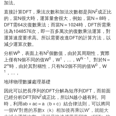
加法。
2
直接計算DFT，乘法次數和加法次數都是與N
成正比
的，當N很大時，運算量會很大，例如，當N＝8時，
DFT需64次復數乘法；而當N＝1024時，DFT所需乘
法為1048576次，即一百多萬次的復數乘法運算，對
運算速度要求高。所以需要改進DFT的計算方法，以
減少運算次數。
jk
2
分析W
，表面上有N
個數值，由於其周期性，實際
0
1
N－1
上僅有N個不同的值W
，W
，…，W
。對於N＝
m
0
2
時，由於其對稱性，只有N/2個不同的值W
，W
1
，…，
地球物理數據處理基礎
因此可以把長序列的DFT分解為短序列DFT，而前面
2
已經分析DFT與N
成正比，所以N越小越有利。同
時，利用ab＋ac＝a（b＋c）結合律法則，可以將同
r
r
一個W
對應的系數x（k）相加後再乘以W
，就能大