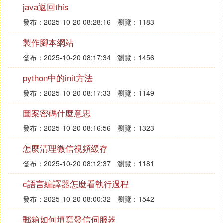
java返回this
則 代回式（8－9），整理得
發布：2025-10-20 08:28:16
瀏覽：1183
地球物理數據處理基礎
製作腳本網站
上式可分層計算，先計算內層，再計算外層時就利用
發布：2025-10-20 08:17:34
瀏覽：1456
內層計算的結果，可避免重復計算。寫成分層形式
python中的init方法
地球物理數據處理基礎
發布：2025-10-20 08:17:33
瀏覽：1149
則X（j
j
）＝X
（j
j
）。
1
0
2
1
0
圖案密碼什麼意思
r
上式表明對於N＝4的FFT，利用W
的周期關系可分
r
為m＝2步計算。實際上，利用W
的對稱性，仍可以
發布：2025-10-20 08:16:56
瀏覽：1323
對式（8－11）進行簡化計算。考慮到
怎麼清理微信視頻緩存
地球物理數據處理基礎
發布：2025-10-20 08:12:37
瀏覽：1181
式（8－11）可以簡化為
c語言編譯器怎麼看執行過程
地球物理數據處理基礎
發布：2025-10-20 08:00:32
瀏覽：1542
令j＝j
；k＝k
，並把上式表示為十進制，得
0
0
郵箱如何填寫發信伺服器