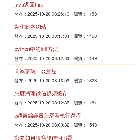
ss)==0)returnr;r=r->next;}}return0;}voidAdd(Linkl)/*
java返回this
增加學生*/{Node*p,*r,*s;charnum[10];r=l;s=l->next;w
發布：2025-10-20 08:28:16
瀏覽：1183
hile(r->next!=NULL)r=r->next;/*將指針置於最末尾*/w
hile(1){printf("請你輸入學號(以'0'返回上一級菜單:)");
製作腳本網站
scanf("%s",num);if(strcmp(num,"0")==0)break;while
發布：2025-10-20 08:17:34
瀏覽：1456
(s){if(strcmp(s->data.num,num)==0){printf("=====>
python中的init方法
提示:學號為'%s'的學生已經存在,若要修改請你選擇'4
修改'!\n",num);printstart();printc();printe(s);printstart
發布：2025-10-20 08:17:33
瀏覽：1149
();printf("\n");return;}s=s->next;}p=(Node*)malloc(siz
圖案密碼什麼意思
eof(Node));strcpy(p->data.num,num);printf("請你輸
入姓名:");scanf("%s",p->data.name);getchar()();print
發布：2025-10-20 08:16:56
瀏覽：1323
f("請你輸入性別:");scanf("%s",p->data.sex);getchar()
怎麼清理微信視頻緩存
();printf("請你輸入c語言成績:");scanf("%d",&p->data.
發布：2025-10-20 08:12:37
瀏覽：1181
cgrade);getchar()();printf("請你輸入數學成績:");scanf
("%d",&p->data.mgrade);getchar();printf("請你輸入
c語言編譯器怎麼看執行過程
英語成績:");scanf("%d",&p->data.egrade);getchar();
發布：2025-10-20 08:00:32
瀏覽：1543
p->data.totle=p->data.egrade+p->data.cgrade+p->d
ata.mgrade;p->data.ave=p->data.totle/3;/*信息輸入
郵箱如何填寫發信伺服器