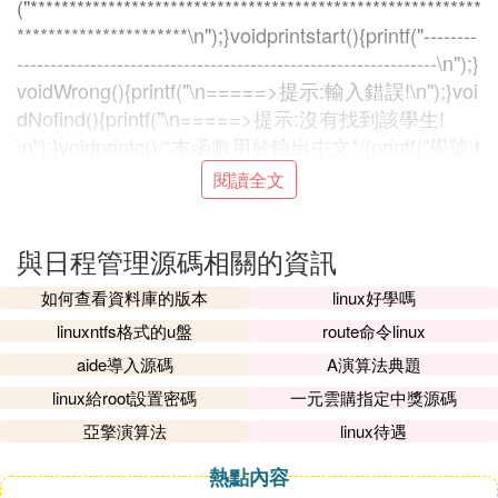
("**********************************************************
**********************\n");}voidprintstart(){printf("--------
---------------------------------------------------------------\n");}
voidWrong(){printf("\n=====>提示:輸入錯誤!\n");}voi
dNofind(){printf("\n=====>提示:沒有找到該學生!
\n");}voidprintc()/*本函數用於輸出中文*/{printf("學號\t
姓名性別英語成績數學成績C語言成績總分平均分
閱讀全文
\n");}voidprinte(Node*p)/*本函數用於輸出英文*/{print
f("%-12s%s\t%s\t%d\t%d\t%d\t%d\t%d\n",p->data.n
與日程管理源碼相關的資訊
um,p->data.name,p->data.sex,p->data.egrade,p->d
ata.mgrade,p->data.cgrade,p->data.totle,p->data.av
如何查看資料庫的版本
linux好學嗎
e);}Node*Locate(Linkl,charfindmess[],charnameornu
linuxntfs格式的u盤
route命令linux
m[])/*該函數用於定位連表中符合要求的接點，並返
aide導入源碼
A演算法典題
回該指針*/{Node*r;if(strcmp(nameornum,"num")==
0)/*按學號查詢*/{r=l->next;while(r!=NULL){if(strcmp
linux給root設置密碼
一元雲購指定中獎源碼
(r->data.num,findmess)==0)returnr;r=r->next;}}elseif
亞擎演算法
linux待遇
(strcmp(nameornum,"name")==0)/*按姓名查詢*/{r=l-
熱點內容
>next;while(r!=NULL){if(strcmp(r->data.name,findme