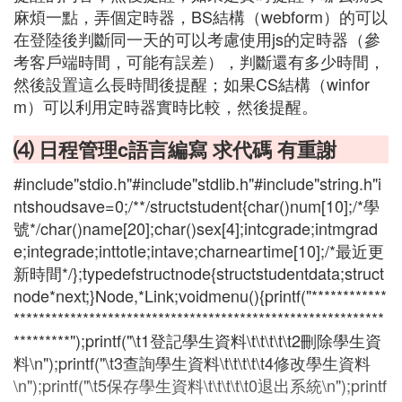
麻煩一點，弄個定時器，BS結構（webform）的可以
在登陸後判斷同一天的可以考慮使用js的定時器（參
考客戶端時間，可能有誤差），判斷還有多少時間，
然後設置這么長時間後提醒；如果CS結構（winfor
m）可以利用定時器實時比較，然後提醒。
⑷ 日程管理c語言編寫 求代碼 有重謝
#include"stdio.h"#include"stdlib.h"#include"string.h"i
ntshoudsave=0;/**/structstudent{char()num[10];/*學
號*/char()name[20];char()sex[4];intcgrade;intmgrad
e;integrade;inttotle;intave;charneartime[10];/*最近更
新時間*/};typedefstructnode{structstudentdata;struct
node*next;}Node,*Link;voidmenu(){printf("************
***********************************************************
*********");printf("\t1登記學生資料\t\t\t\t\t2刪除學生資
料\n");printf("\t3查詢學生資料\t\t\t\t\t4修改學生資料
\n");printf("\t5保存學生資料\t\t\t\t\t0退出系統\n");printf