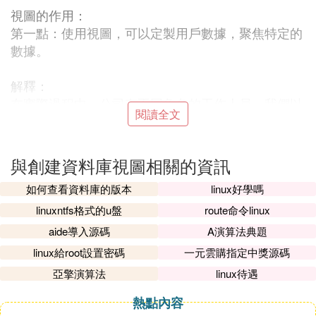
視圖的作用：
第一點：使用視圖，可以定製用戶數據，聚焦特定的
數據。
解釋：
在實際過程中，公司有不同角色的工作人員，我們以
閱讀全文
銷售公司為例的話，
采購人員，可以需要一些與其有關的數據，而與他無
關的數據，對他沒
與創建資料庫視圖相關的資訊
有任何意義，我們可以根據這一實際情況，專門為采
如何查看資料庫的版本
linux好學嗎
購人員創建一個視
圖，以後他在查詢數據時，只需select * from view_c
linuxntfs格式的u盤
route命令linux
aigou 就
aide導入源碼
A演算法典題
可以啦。
linux給root設置密碼
一元雲購指定中獎源碼
亞擎演算法
linux待遇
第二點：使用視圖，可以簡化數據操作。
熱點內容
解釋：我們在使用查詢時，在很多時候我們要使用聚