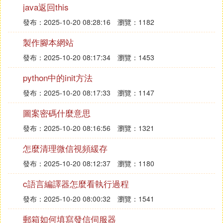
java返回this
合函數，同時還要
發布：2025-10-20 08:28:16
瀏覽：1182
顯示其它欄位的信息，可能還會需要關聯到其它表，
這時寫的語句可能
製作腳本網站
會很長，如果這個動作頻繁發生的話，我們可以創建
發布：2025-10-20 08:17:34
瀏覽：1453
視圖，這以後，我
們只需要select * from view1就可以啦～，是不是很
python中的init方法
方便呀～
發布：2025-10-20 08:17:33
瀏覽：1147
第三點：使用視圖，基表中的數據就有了一定的安全
圖案密碼什麼意思
性
發布：2025-10-20 08:16:56
瀏覽：1321
解釋：
怎麼清理微信視頻緩存
因為視圖是虛擬的，物理上是不存在的，只是存儲了
發布：2025-10-20 08:12:37
瀏覽：1180
數據的集合，我們可以
c語言編譯器怎麼看執行過程
將基表中重要的欄位信息，可以不通過視圖給用戶，
視圖是動態的數據的集
發布：2025-10-20 08:00:32
瀏覽：1541
合，數據是隨著基表的更新而更新。同時，用戶對視
郵箱如何填寫發信伺服器