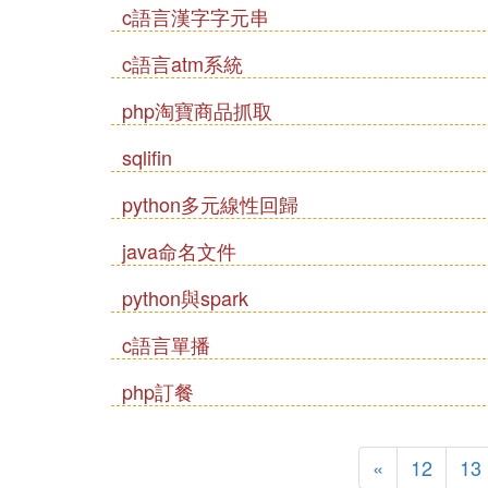
c語言漢字字元串
c語言atm系統
php淘寶商品抓取
sqlifin
python多元線性回歸
java命名文件
python與spark
c語言單播
php訂餐
«
12
13