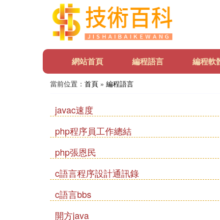
網站首頁
編程語言
編程軟
當前位置：
首頁
»
編程語言
javac速度
php程序員工作總結
php張恩民
c語言程序設計通訊錄
c語言bbs
開方java