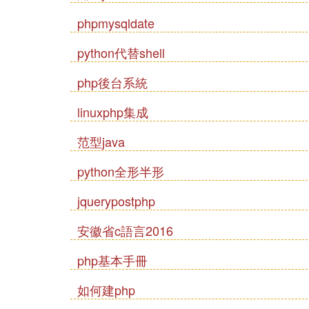
phpmysqldate
python代替shell
php後台系統
linuxphp集成
范型java
python全形半形
jquerypostphp
安徽省c語言2016
php基本手冊
如何建php