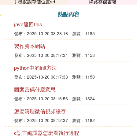
手機默認存儲位置sd
網路存儲書籍
❺ 全新明銳PRO上市，首推次頂配，入門
熱點內容
版也是不錯的選擇
java返回this
5月17日晚，預熱了近兩個月的斯柯達全新明銳PRO
發布：2025-10-20 08:28:16
瀏覽：1185
終於上市了，這次換代共推出了4款車型，價格區間
在12.49-15.79萬之間。
製作腳本網站
發布：2025-10-20 08:17:34
瀏覽：1458
python中的init方法
它在安全配置上配齊了主副駕駛氣囊、前排側氣囊、
發布：2025-10-20 08:17:33
瀏覽：1150
前後排頭部氣簾，入門就能享受到極致的安全防護，
同時也具備發動機啟停、無鑰匙啟動、LED大燈等配
圖案密碼什麼意思
置，完全能夠滿足日常代步需求，如果預算不太充
發布：2025-10-20 08:16:56
瀏覽：1324
分，那性能版也是很不錯的選擇。
怎麼清理微信視頻緩存
對於全新明銳PRO來說，它的三大件已經
寫在最後：
完全和速騰齊平了，同時價格相比速騰也有一定優
發布：2025-10-20 08:12:37
瀏覽：1182
勢，在新車上我看到了明銳PRO的誠意，這個價位它
c語言編譯器怎麼看執行過程
應該是配置最優的合資A+級車型。