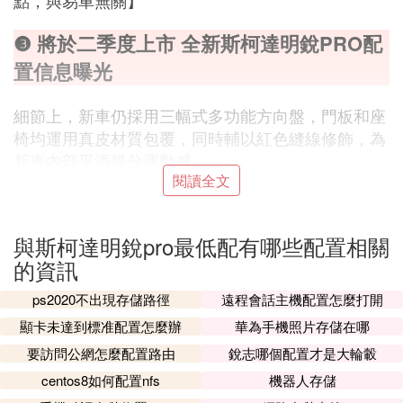
點，與易車無關】
❸ 將於二季度上市 全新斯柯達明銳PRO配
置信息曝光
細節上，新車仍採用三幅式多功能方向盤，門板和座
椅均運用真皮材質包覆，同時輔以紅色縫線修飾，為
新車內部平添幾分運動感。
閱讀全文
動力方面，明銳PRO預計將取消1.5L自然吸氣發動
機，改為搭載1.2T和1.4T兩款發動機，功率分別為85
kW和110kW，同時車身尺寸進一步增加，軸距達到
與斯柯達明銳pro最低配有哪些配置相關
了2730毫米，現款車型軸距2686毫米。傳動系統方
的資訊
面，與之匹配的或將為5速手動或7速雙離合器變速
ps2020不出現存儲路徑
遠程會話主機配置怎麼打開
箱。
顯卡未達到標准配置怎麼辦
華為手機照片存儲在哪
❹ 3款車型配置發布 斯柯達明銳PRO 4月2
要訪問公網怎麼配置路由
銳志哪個配置才是大輪轂
8日預售
centos8如何配置nfs
機器人存儲