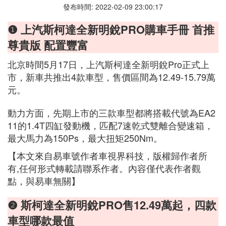
發布時間: 2022-02-09 23:00:17
❶ 上汽斯柯達全新明銳PRO購車手冊 首推
尊貴版 配置豐富
北京時間5月17日，上汽斯柯達全新明銳Pro正式上
市，新車共推出4款車型，售價區間為12.49-15.79萬
元。
動力方面，先期上市的三款車型都將搭載代號為EA2
11的1.4T四缸發動機，匹配7速乾式雙離合變速箱，
最大馬力為150Ps，最大扭矩250Nm。
【本文來自易車號作者車視界科技，版權歸作者所
有,任何形式轉載請聯系作者。內容僅代表作者觀
點，與易車無關】
❷ 斯柯達全新明銳PRO售12.49萬起，四款
車型哪款最值