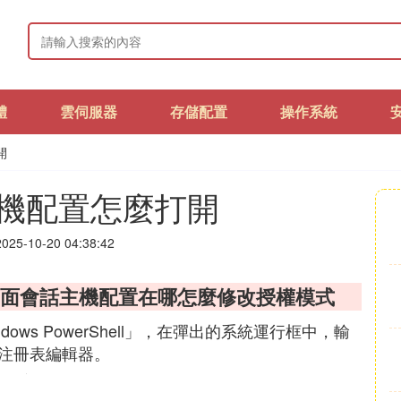
體
雲伺服器
存儲配置
操作系統
開
機配置怎麼打開
25-10-20 04:38:42
2 的遠程桌面會話主機配置在哪怎麼修改授權模式
ws PowerShell」，在彈出的系統運行框中，輸
出注冊表編輯器。