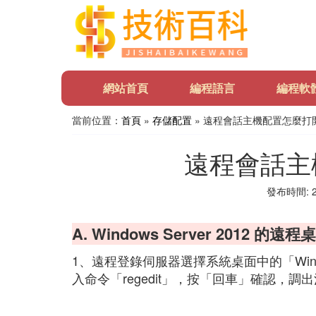
網站首頁
編程語言
編程軟
當前位置：
首頁
»
存儲配置
» 遠程會話主機配置怎麼打
遠程會話主
發布時間: 20
A. Windows Server 201
1、遠程登錄伺服器選擇系統桌面中的「Windo
入命令「regedit」，按「回車」確認，調