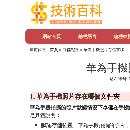
網站首頁
編程語言
編程軟
當前位置：
首頁
»
存儲配置
» 華為手機照片存儲在哪
華為手機
發布時間: 20
1. 華為手機照片存在哪個
文件夾
華為手機拍攝的照片默認情況下
存儲
在手機
是具體說明：
：華為手機拍攝的照片，
默認存儲位置