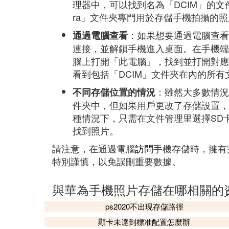
理器中，可以找到名為「DCIM」的文
ra」文件夾專門用於存儲手機拍攝的照
：如果想要通過電腦查看
通過電腦查看
連接，並解鎖手機進入桌面。在手機端
腦上打開「此電腦」，找到並打開對應
看到包括「DCIM」文件夾在內的所有
：雖然大多數情況
不同存儲位置的情況
件夾中，但如果用戶更改了存儲設置，
種情況下，只需在文件管理里選擇SD卡
找到照片。
請注意，在通過電腦
訪問
手機存儲時，擁有
特別謹慎，以免誤刪重要數據。
與華為手機照片存儲在哪相關的
ps2020不出現存儲路徑
顯卡未達到標准配置怎麼辦