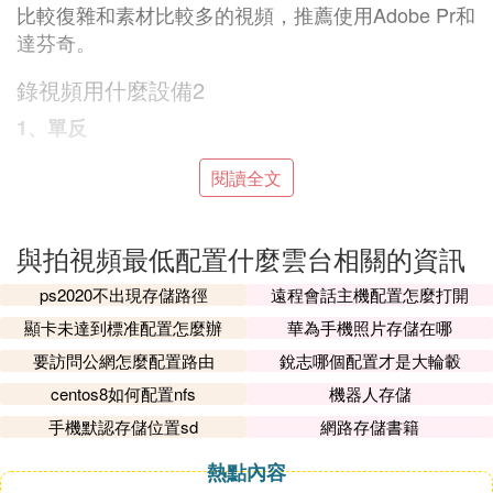
比較復雜和素材比較多的視頻，推薦使用Adobe Pr和
達芬奇。
錄視頻用什麼設備2
1、單反
單反相機與旁軸相機相比的優點在於所見即所得，取
閱讀全文
景器中的成像角度與最終出片的角度是一樣的。但與
旁軸相機相比，單反相機鏡頭的後焦點要能同時在反
光板的位置和感光元件的焦平面位置同時成像，必須
與拍視頻最低配置什麼雲台相關的資訊
要在成像焦平面之前還產生一個假焦點，這造成了單
ps2020不出現存儲路徑
遠程會話主機配置怎麼打開
反相機光學鏡頭的結構更加復雜，體積更大，同時成
顯卡未達到標准配置怎麼辦
華為手機照片存儲在哪
像效果不及旁軸相機直接、通透。同時「反光板「的
體積要做的粗大笨重。
要訪問公網怎麼配置路由
銳志哪個配置才是大輪轂
centos8如何配置nfs
機器人存儲
2、音頻設備
手機默認存儲位置sd
網路存儲書籍
音頻設備主要是對音頻輸入輸出設備的總稱，其包括
的產品類型也很多，一般可以分為以下幾種：功放
熱點內容
機、音箱、多媒體控制台、數字調音台、音頻采樣