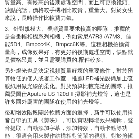
質量高、有較高的後期處理空間，而且可更換鏡頭。
缺點的話，價格較手機相比較貴，重量大。對於女生
來說，長時操作比較費力氣。
3、針對規模大、視頻質量要求較高的團隊，推薦的
是全畫幅相機系列相機，例如索尼A7R3 /A7M3、佳
能5D4、Bmpcc4K、Bmpcc6K等。這種相機拍攝質
量高，成像效果好，有更好的後期處理空間，缺點就
是價格昂貴，並且需要購買的.配件較多。
另外燈光也是決定視頻質量好壞的重要條件，對於預
算較低的個人或者工作室，推薦LED補光設備加上硫
酸紙用做光線的柔化。對於預算比較充足的團隊，推
薦愛圖仕Aputure LS 120d II 攝影補光燈等，這也是
許多國外厲害的團隊在使用的補光燈等。
後期增效階段關於軟體方面的選擇，新手可以使用抖
音自帶的工具《剪映》，可以實現轉場效果編輯，聲
音提取，自動添加字幕，添加特效，自動卡點等功
能，很適合用來製作結構相對簡單的視頻。對於剪輯