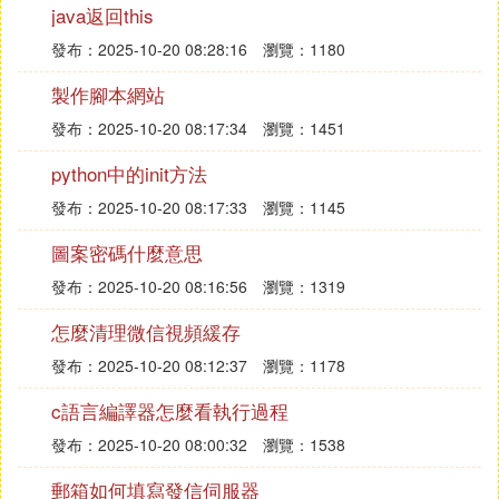
java返回this
卡、合成器、中高頻音箱、話筒，PC中的音效卡、
發布：2025-10-20 08:28:16
瀏覽：1180
耳機等，其他周邊音頻設備：專業話筒系列、耳機、
收擴音系統等。
製作腳本網站
3、三腳架
發布：2025-10-20 08:17:34
瀏覽：1451
三腳架是用來穩定照相機的一種支撐架，以達到某些
python中的init方法
攝影效果，三腳架的定位非常重要。三腳架按照材質
發布：2025-10-20 08:17:33
瀏覽：1145
分類可以分為木質、高強塑料材質，鋁合金材料、鋼
鐵材料、火山石、碳纖維等多種。
圖案密碼什麼意思
4、pr
發布：2025-10-20 08:16:56
瀏覽：1319
Pr，是 Premiere的簡稱，由Adobe公司開發是一款常
怎麼清理微信視頻緩存
用的視頻編輯軟體，由Adobe公司推出。Premiere Pr
發布：2025-10-20 08:12:37
瀏覽：1178
o是視頻編輯愛好者和專業人士必不可少的視頻編輯
工具。它可以提升您的創作能力和創作自由度，它是
c語言編譯器怎麼看執行過程
易學、高效、精確的視頻剪輯軟體。Premiere提供了
發布：2025-10-20 08:00:32
瀏覽：1538
採集、剪輯、調色、美化音頻、字幕添加、輸出、D
郵箱如何填寫發信伺服器
VD刻錄的一整套流程，並和其他Adobe軟體高效集