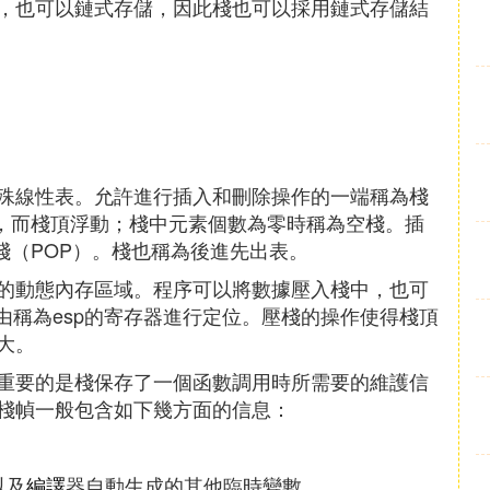
，也可以鏈式存儲，因此棧也可以採用鏈式存儲結
殊線性表。允許進行插入和刪除操作的一端稱為棧
棧底固定，而棧頂浮動；棧中元素個數為零時稱為空棧。插
棧（POP）。棧也稱為後進先出表。
的動態內存區域。程序可以將數據壓入棧中，也可
頂由稱為esp的寄存器進行定位。壓棧的操作使得棧頂
大。
重要的是棧保存了一個函數調用時所需要的維護信
棧幀一般包含如下幾方面的信息：
以及
編譯
器自動生成的其他臨時變數。