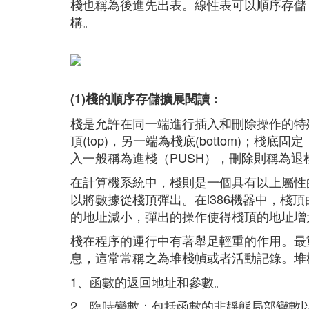
棧也稱為後進先出表。線性表可以順序存儲
構。
(1)棧的順序存儲擴展閱讀：
棧是允許在同一端進行插入和刪除操作的特
頂(top)，另一端為棧底(bottom)；
入一般稱為進棧（PUSH），刪除則稱為退
在計算機系統中，棧則是一個具有以上屬性
以將數據從棧頂彈出。在i386機器中，棧
的地址減小，彈出的操作使得棧頂的地址增
棧在程序的運行中有著舉足輕重的作用。最
息，這常常稱之為堆棧幀或者活動記錄。堆
1、函數的返回地址和參數。
2、臨時變數：包括函數的非靜態局部變數