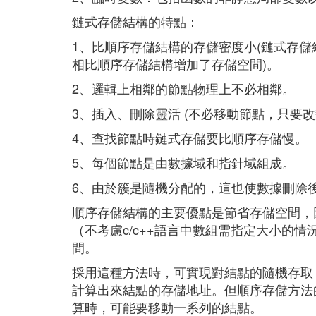
鏈式存儲結構的特點：
1、比順序存儲結構的存儲密度小(鏈式存
相比順序存儲結構增加了存儲空間)。
2、邏輯上相鄰的節點物理上不必相鄰。
3、插入、刪除靈活 (不必移動節點，只要
4、查找節點時鏈式存儲要比順序存儲慢。
5、每個節點是由數據域和指針域組成。
6、由於簇是隨機分配的，這也使數據刪除
順序存儲結構的主要優點是節省存儲空間，
（不考慮c/c++語言中數組需指定大小的
間。
採用這種方法時，可實現對結點的隨機存取
計算出來結點的存儲地址。但順序存儲方法
算時，可能要移動一系列的結點。