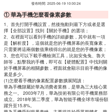
發布時間: 2025-06-19 10:00:24
① 華為手機怎麼看像素參數
1、首先打開手機設置，然後拖動到最下方或者是選
擇【全部設置】找到【關於手機】的選項；
2、在裡面可以看到手機的詳細參數，其中就有一項
是【解析度】，這個就是您的手機屏幕的長寬像素，
只需要將這兩個數值乘積得出的就是您的手機像素；
3、您也可以下載手機檢測工具，比如安兔兔、魯大
師等，點擊我的手機，即可在【硬體配置】中找到關
於手機屏幕的相關參數，裡面就會顯示目前手機的像
素是多少。
(1)怎麼看手機的像素配置參數擴展閱讀：
華為手機隸屬於華為消費者業務，是華為三大核心業
務之一。 2003年7月，華為技術有限公司手機業務部
成立。2018年第二季度，華為智能手機全球市場份額
躍升至15.8%。
華為手機受到世界青睞，主要得益於受眾群體多，華