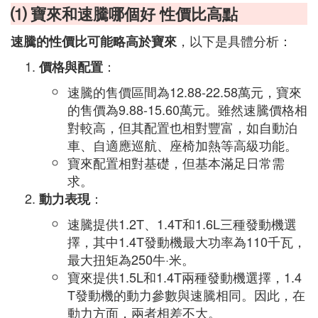
⑴ 寶來和速騰哪個好 性價比高點
，以下是具體分析：
速騰的性價比可能略高於寶來
：
價格與配置
速騰的售價區間為12.88-22.58萬元，寶來
的售價為9.88-15.60萬元。雖然速騰價格相
對較高，但其配置也相對豐富，如自動泊
車、自適應巡航、座椅加熱等高級功能。
寶來配置相對基礎，但基本滿足日常需
求。
：
動力表現
速騰提供1.2T、1.4T和1.6L三種發動機選
擇，其中1.4T發動機最大功率為110千瓦，
最大扭矩為250牛·米。
寶來提供1.5L和1.4T兩種發動機選擇，1.4
T發動機的動力參數與速騰相同。因此，在
動力方面，兩者相差不大。