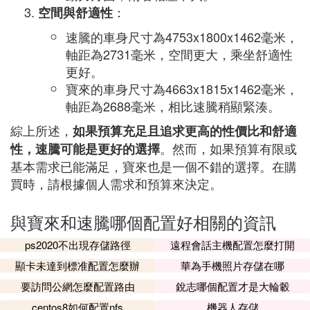
：
空間與舒適性
速騰的車身尺寸為4753x1800x1462毫米，
軸距為2731毫米，空間更大，乘坐舒適性
更好。
寶來的車身尺寸為4663x1815x1462毫米，
軸距為2688毫米，相比速騰稍顯緊湊。
綜上所述，
如果預算充足且追求更高的性價比和舒適
。然而，如果預算有限或
性，速騰可能是更好的選擇
基本需求已能滿足，寶來也是一個不錯的選擇。在購
買時，請根據個人需求和預算來決定。
與寶來和速騰哪個配置好相關的資訊
ps2020不出現存儲路徑
遠程會話主機配置怎麼打開
顯卡未達到標准配置怎麼辦
華為手機照片存儲在哪
要訪問公網怎麼配置路由
銳志哪個配置才是大輪轂
centos8如何配置nfs
機器人存儲