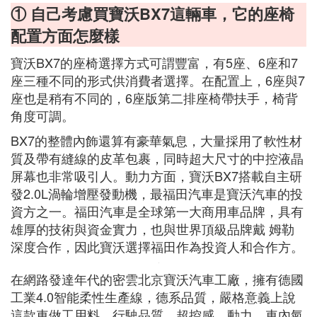
① 自己考慮買寶沃BX7這輛車，它的座椅
配置方面怎麼樣
寶沃BX7的座椅選擇方式可謂豐富，有5座、6座和7
座三種不同的形式供消費者選擇。在配置上，6座與7
座也是稍有不同的，6座版第二排座椅帶扶手，椅背
角度可調。
BX7的整體內飾還算有豪華氣息，大量採用了軟性材
質及帶有縫線的皮革包裹，同時超大尺寸的中控液晶
屏幕也非常吸引人。動力方面，寶沃BX7搭載自主研
發2.0L渦輪增壓發動機，最福田汽車是寶沃汽車的投
資方之一。福田汽車是全球第一大商用車品牌，具有
雄厚的技術與資金實力，也與世界頂級品牌戴 姆勒
深度合作，因此寶沃選擇福田作為投資人和合作方。
在網路發達年代的密雲北京寶沃汽車工廠，擁有德國
工業4.0智能柔性生產線，德系品質，嚴格意義上說
這款車做工用料，行駛品質，超控感，動力，車內氣