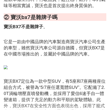
味等相當實誠，寶沃也是首次提出終身質保的。
② 寶沃bx7是雜牌子嗎
。
寶沃BX7不是雜牌子
它是一款由中國品牌的汽車製造商寶沃汽車公司生產
的車型，雖然寶沃汽車公司源自德國，但寶沃BX7是
在中國市場推出的，並屬於中國品牌的汽車。
寶沃BX7定位為一款中型SUV，有5座和7座兩種座位
組合方式，被譽為“5/7座任選寬體SUV”。它配備了2.
0T渦輪增壓直噴發動機，並採用了愛信6速手自一體
變速箱，提供了充足的動力和平順的駕駛體驗。此
外，寶沃BX7在安全性方面也表現出色，採用了籠式