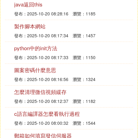
java返回this
1、寶沃BX7外觀
發布：2025-10-20 08:28:16
瀏覽：1185
外觀大氣而且很耐看，前臉的氙氣光源大燈，整合了
製作腳本網站
彎道輔助照明；具備自動防眩目的後視鏡，有鎖車折
發布：2025-10-20 08:17:34
瀏覽：1457
疊功能。超過4.7米的車身長度，加上全系標配19寸
的輪轂，讓BX7看來非常接近中大型SUV級別。車尾
python中的init方法
的造型很飽滿，第三排空間表現比較出色。
發布：2025-10-20 08:17:33
瀏覽：1150
2、寶沃BX7的內飾
圖案密碼什麼意思
在同級別中一直相當有競爭力。豪華感與科技感兼
發布：2025-10-20 08:16:56
瀏覽：1324
備。雙12．3英寸的液晶儀表和中控顯示屏十分搶
眼。得益於二排座椅帶有前後調節，BX7的第三排腿
怎麼清理微信視頻緩存
部空間能達到較為滿意的效果。而且寶沃在開發BX7
發布：2025-10-20 08:12:37
瀏覽：1182
的時候，也充分考慮了第三排的重要性，所以特別設
置了單獨控制的空調調節旋鈕。
c語言編譯器怎麼看執行過程
BX7是三款推薦車中，唯一搭載2.0T發動機，能輸出
發布：2025-10-20 08:00:32
瀏覽：1544
224匹最大馬力和300牛·米最大扭力，匹配6前速自動
郵箱如何填寫發信伺服器