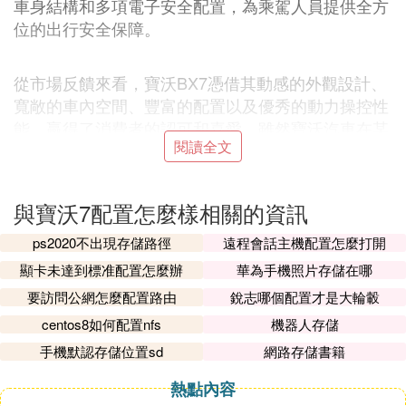
車身結構和多項電子安全配置，為乘駕人員提供全方
位的出行安全保障。
從市場反饋來看，寶沃BX7憑借其動感的外觀設計、
寬敞的車內空間、豐富的配置以及優秀的動力操控性
能，贏得了消費者的認可和喜愛。雖然寶沃汽車在某
閱讀全文
些方面還有待提升，比如油耗表現和智能系統的流暢
度等，但總體來說，寶沃BX7是一款值得考慮的車
型。
與寶沃7配置怎麼樣相關的資訊
ps2020不出現存儲路徑
遠程會話主機配置怎麼打開
因此，不能將寶沃BX7簡單地視為雜牌子。它在品牌
顯卡未達到標准配置怎麼辦
華為手機照片存儲在哪
定位、產品品質以及市場表現等方面都展現出了一定
的實力和潛力。
要訪問公網怎麼配置路由
銳志哪個配置才是大輪轂
centos8如何配置nfs
機器人存儲
③ 求推薦寶沃bx7七座suv車型
手機默認存儲位置sd
網路存儲書籍
一、寶沃BX728T兩驅質享型7座
熱點內容
指導售價：19.58萬元