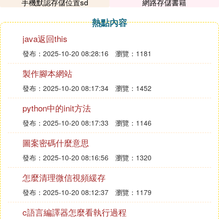
手機默認存儲位置sd
網路存儲書籍
三、使用屏幕翻譯功能
熱點內容
：在開啟屏幕翻譯功能後，你可能會在
拖動浮球
java返回this
屏幕上看到一個浮動的翻譯球或類似的圖標。你
可以拖動這個浮球到想要翻譯的內容上，然後它
發布：2025-10-20 08:28:16
瀏覽：1181
會自動進行翻譯。
製作腳本網站
：翻譯完成後，有道翻譯官通常會
查看翻譯結果
發布：2025-10-20 08:17:34
瀏覽：1452
在屏幕上顯示翻譯結果，或者以彈窗、通知等形
式告知你。你可以根據需要查看、復制或分享翻
python中的init方法
譯結果。
發布：2025-10-20 08:17:33
瀏覽：1146
通過以上步驟，你就可以輕松地使用有道翻譯官進行
圖案密碼什麼意思
屏幕翻譯了。這個功能在瀏覽外文網頁、使用外文應
發布：2025-10-20 08:16:56
瀏覽：1320
用或游戲時非常實用，可以幫助你快速理解屏幕上的
內容。
怎麼清理微信視頻緩存
發布：2025-10-20 08:12:37
瀏覽：1179
c語言編譯器怎麼看執行過程