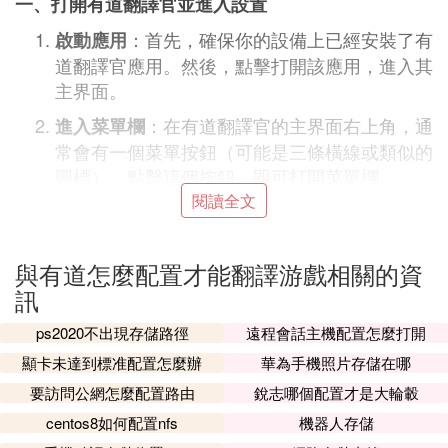
一、打開有道翻譯官並進入設置
：首先，確保你的設備上已經安裝了有
啟動應用
道翻譯官應用。然後，點擊打開該應用，進入其
主界面。
：在有道翻譯官的主界面右上角，通
進入菜單欄
常會有一個菜單按鈕（可能是三條橫線或類似的
圖標）。點擊這個按鈕，即可打開菜單欄。
閱讀全文
二、開啟屏幕翻譯功能
：在打開的菜單欄中，尋找並點擊
找到設置選項
與有道怎麼配置才能翻譯游戲相關的資
「設置」選項。這個選項通常位於菜單的下方或
訊
一側，具體位置可能因應用版本而異。
：在設置頁面中，向下滾動或瀏覽
勾選屏幕翻譯
ps2020不出現存儲路徑
遠程會話主機配置怎麼打開
選項，直到找到「屏幕翻譯」或類似的選項。然
顯卡未達到標准配置怎麼辦
華為手機照片存儲在哪
後，點擊該選項旁邊的開關或復選框，將其勾選
要訪問公網怎麼配置路由
銳志哪個配置才是大輪轂
為開啟狀態。這樣，有道翻譯官就會自動識別並
centos8如何配置nfs
機器人存儲
翻譯屏幕上的內容了。