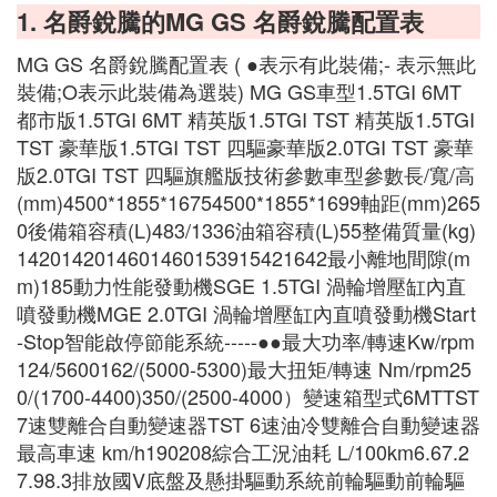
1. 名爵銳騰的MG GS 名爵銳騰配置表
MG GS 名爵銳騰配置表 ( ●表示有此裝備;- 表示無此
裝備;O表示此裝備為選裝) MG GS車型1.5TGI 6MT
都市版1.5TGI 6MT 精英版1.5TGI TST 精英版1.5TGI
TST 豪華版1.5TGI TST 四驅豪華版2.0TGI TST 豪華
版2.0TGI TST 四驅旗艦版技術參數車型參數長/寬/高
(mm)4500*1855*16754500*1855*1699軸距(mm)265
0後備箱容積(L)483/1336油箱容積(L)55整備質量(kg)
1420142014601460153915421642最小離地間隙(m
m)185動力性能發動機SGE 1.5TGI 渦輪增壓缸內直
噴發動機MGE 2.0TGI 渦輪增壓缸內直噴發動機Start
-Stop智能啟停節能系統-----●●最大功率/轉速Kw/rpm
124/5600162/(5000-5300)最大扭矩/轉速 Nm/rpm25
0/(1700-4400)350/(2500-4000）變速箱型式6MTTST
7速雙離合自動變速器TST 6速油冷雙離合自動變速器
最高車速 km/h190208綜合工況油耗 L/100km6.67.2
7.98.3排放國V底盤及懸掛驅動系統前輪驅動前輪驅