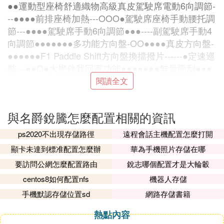
●●運動型座椅舒適織物高級真皮駕駛席電動6向調節-
--●●●●前排座椅加熱---OOO●駕駛席座椅手動腰托調
節---●●●●駕駛席手動6向調節●●●----副駕駛席手動4
向調節●●●●●●●多功能方向盤-OO●●●●真皮方向盤-
●●●●●●F1 Paddle Shift方向盤換擋撥片------●定速巡
航---●●O●大燈伴我回家功能●●●●●●●無骨雨刮●●●
●●●●電動調節外後視鏡帶轉向燈●●●●●●●外後視鏡
閱讀全文
電加熱除霧功能-●●●●●●外後視鏡電動折疊---●●O●
電動防夾天窗--●●●●●駕駛側車窗一鍵式防夾升降功
與名爵銳騰怎麼配置相關的資訊
能-●●●●●●Lazy Locking功能---●●●●後排座椅椅背
角度調節●●●●●●●後座椅靠背4/6分體可折疊●●●●●
ps2020不出現存儲路徑
遠程會話主機配置怎麼打開
●●前中央扶手●●●●●●●前排杯托●●●●●●●後排中央
顯卡未達到標准配置怎麼辦
華為手機照片存儲在哪
扶手-●●●●●●後備箱隱藏式收納盒-●●●●●●後備箱12
要訪問公網怎麼配置路由
銳志哪個配置才是大輪轂
V電源-●●●●●●多維安全FSF超高強度一體輕量化車
centos8如何配置nfs
機器人存儲
身●●●●●●●歐洲標准行人保護設計●●●●●●●ABS制
動防抱死系統●●●●●●●EBD電子制動力分配系統●●●
手機默認存儲位置sd
網路存儲書籍
●●●●TCS牽引力控制系統-●●●●●●CBC轉向制動控
熱點內容
制系統-●●●●●●VSC車輛動態穩定性控制系統-●●●●