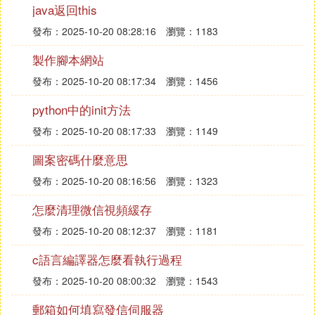
●●MSR加速防滑系統-●●●●●●BA剎車輔助系統-●●●
java返回this
●●●BDC制動盤自動清潔功能-●●●●●●TPMS胎壓智
發布：2025-10-20 08:28:16
瀏覽：1183
能監視系統----●-●HSA坡道起步輔助系統-●●●●●●A
製作腳本網站
RP主動防翻滾系統------●HDC陡坡緩降系統------●前
排雙SRS安全氣囊●●●●●●●側安全氣囊---●●●●側安
發布：2025-10-20 08:17:34
瀏覽：1456
全氣簾------●ISOFIX兒童安全座椅固定裝置●●●●●●●
python中的init方法
前排三點式預緊安全帶-●●●●●●駕駛席安全帶未系報
警●●●●●●●副駕駛席安全帶未系報警---●●●●內後視
發布：2025-10-20 08:17:33
瀏覽：1149
鏡防眩目手動手動手動手動手動手動自動前霧燈-●●●
圖案密碼什麼意思
●●●倒車雷達-●●●●●●倒車影像-OOO●O●互聯駕駛i
發布：2025-10-20 08:16:56
瀏覽：1323
nkaNet 4.0 智能網路行車系統-8英寸高清紅外多點觸
控屏-GPS實時路況導航-智能語音交互-Mirrorlink手機
怎麼清理微信視頻緩存
車機雙屏互聯-APP應用軟體-藍牙手機免提系統 -24
發布：2025-10-20 08:12:37
瀏覽：1181
小時人工後台服務-OOO●O●inkaLink 娛樂行車系統 -
6英寸高清觸控屏-Mirrorlink手機車機雙屏互聯 -藍牙
c語言編譯器怎麼看執行過程
手機免提系統-●●●-●-Arkamys®數字音響系統-●●●●
發布：2025-10-20 08:00:32
瀏覽：1543
●●揚聲器數量46/8 O6/8 O6/8 O86/8 O8FM/AM 電台
●●●●●●●USB/MP3/AUX-IN/iPod多媒體接入埠●(無i
郵箱如何填寫發信伺服器