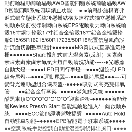
動前輪驅動前輪驅動AWD智能四驅系統前輪驅動AW
D智能四驅系統四驅鎖止功能----●-●前懸掛結構麥弗
遜式獨立懸掛系統後懸掛結構多連桿式獨立懸掛系統
制動系統前後碟剎轉向系統EPS電動助力轉向系統輪
轂16寸鋼制輪轂17寸鋁合金輪轂18寸鋁合金輪轂輪
胎215/65R16215/60R17235/50R18配置信息風尚設
計流面切割整車設計●●●●●●●MG翼展式直瀑進氣格
柵●●●●●●●Shard投射式前大燈鹵素(反射）鹵素鹵
素鹵素鹵素鹵素氙氣大燈自動清洗功能------●光感應
自動大燈---●●●●LED日間行車燈---●●●●迴旋式LED
組合尾燈---●●●●運動尾翼---●●●●風尚尾翼●●●----可
變背光運動型組合儀表盤--●●●●●噴射式高亮雙排氣
管-----●●鋁合金行李架--●●●●●鯊魚鰭天線-●●●●●●
酷黑車頂O*O*O*O*O*O*O*迎賓踏板-●●●●●●智能舒
適Keyless Press'n Start 智能無鑰匙進入/一鍵啟動系
統---●●●●ECO節能經濟駕駛提醒--●●●●●Auto Hold
自動駐車功能--●●●●●EPB智能電子駐車系統●●●●●
●●空調系統手動空調自動恆溫空調後排出風口-●●●●