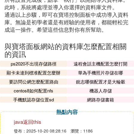
此時，系統將處理並導入你選擇的資料庫文件。
通過以上步驟，即可在寶塔控制面板中成功導入資料
庫。無論是初學者還是有經驗的使用者，都能輕松完
成這一操作。希望這些信息對你有所幫助。
與寶塔面板網站的資料庫怎麼配置相關
的資訊
ps2020不出現存儲路徑
遠程會話主機配置怎麼打開
顯卡未達到標准配置怎麼辦
華為手機照片存儲在哪
要訪問公網怎麼配置路由
銳志哪個配置才是大輪轂
centos8如何配置nfs
機器人存儲
手機默認存儲位置sd
網路存儲書籍
熱點內容
java返回this
發布：2025-10-20 08:28:16
瀏覽：1186