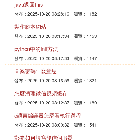
java返回this
兩者相輔相成、相互促進。公平、公正的市場秩序，
形成統一開放、競爭有序的現代市場體系，並卜是使
發布：2025-10-20 08:28:16
瀏覽：1182
市場在資源配置中起決定性作用的基礎。而維護良好
製作腳本網站
的市場秩序依賴公平開放透明的市場規則來維護。
發布：2025-10-20 08:17:34
瀏覽：1453
2、市場交易原則
python中的init方法
自願、平等、公平、誠實守信。
發布：2025-10-20 08:17:33
瀏覽：1147
圖案密碼什麼意思
發布：2025-10-20 08:16:56
瀏覽：1321
怎麼清理微信視頻緩存
發布：2025-10-20 08:12:37
瀏覽：1180
c語言編譯器怎麼看執行過程
發布：2025-10-20 08:00:32
瀏覽：1541
郵箱如何填寫發信伺服器