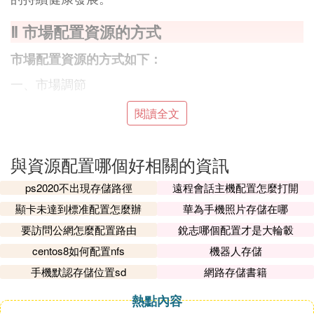
Ⅱ 市場配置資源的方式
市場配置資源的方式如下：
一、市場調節
1、資源配置的兩種基本手段
閱讀全文
計劃和市場。
2、市場經濟的含義
與資源配置哪個好相關的資訊
市場在資源配置中起決定性作用的經濟就是市場經絕
ps2020不出現存儲路徑
遠程會話主機配置怎麼打開
悄穗濟。
顯卡未達到標准配置怎麼辦
華為手機照片存儲在哪
3、市場配置資運首源的方式
要訪問公網怎麼配置路由
銳志哪個配置才是大輪轂
主要通過價格、供求、競爭等來進行資源配置。
centos8如何配置nfs
機器人存儲
手機默認存儲位置sd
網路存儲書籍
二、市場秩序
熱點內容
1、市場秩序與市場規則