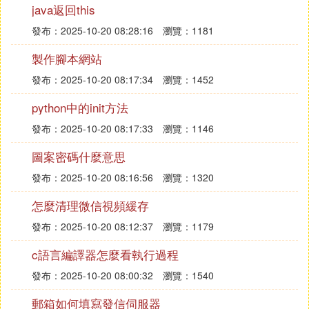
據仍然存在。NSUserDefaults可以存儲的數據類型包
java返回this
括：NSData、NSString、NSNumber、NSDate、N
發布：2025-10-20 08:28:16
瀏覽：1181
SArray、NSDictionary。如果要存儲其他類型，則需
製作腳本網站
要轉換為前面的類型，才能用NSUserDefaults存儲。
具體實現為：
發布：2025-10-20 08:17:34
瀏覽：1452
保存數據：
python中的init方法
NSUserDefaults *defaults =[NSUserDefaults standa
發布：2025-10-20 08:17:33
瀏覽：1146
rdUserDefaults];
圖案密碼什麼意思
NSString *name =@」default string「;
發布：2025-10-20 08:16:56
瀏覽：1320
[defaults setObject:firstName forKey:@"name"];
//獲得UIImage實例
怎麼清理微信視頻緩存
發布：2025-10-20 08:12:37
瀏覽：1179
UIImage *image=[[UIImage alloc]initWithContentsOf
File:@"photo.jpg"];
c語言編譯器怎麼看執行過程
發布：2025-10-20 08:00:32
瀏覽：1540
NSData *imageData = UIImageJPEGRepresentatio
n(image, 100);//UIImage對象轉換成NSData
郵箱如何填寫發信伺服器