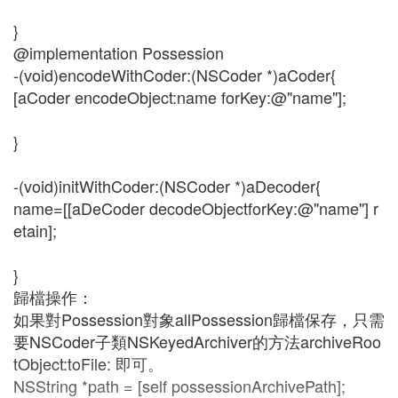
}
@implementation Possession
-(void)encodeWithCoder:(NSCoder *)aCoder{
[aCoder encodeObject:name forKey:@"name"];
}
-(void)initWithCoder:(NSCoder *)aDecoder{
name=[[aDeCoder decodeObjectforKey:@"name"] r
etain];
}
歸檔操作：
如果對Possession對象allPossession歸檔保存，只需
要NSCoder子類NSKeyedArchiver的方法archiveRoo
tObject:toFile: 即可。
NSString *path = [self possessionArchivePath];