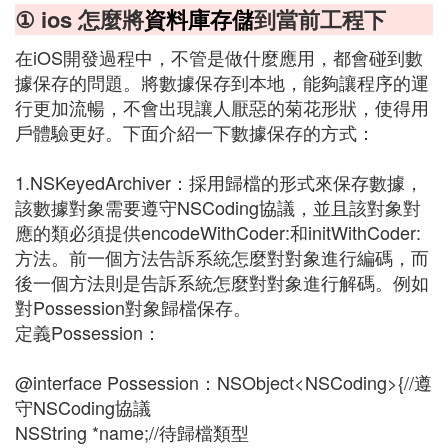
① ios 怎麼將
資料庫
存儲
到當前工程下
在iOS開發過程中，不管是做什麼應用，都會碰到數
據保存的問題。將數據保存到本地，能夠讓程序的運
行更加流暢，不會出現讓人厭惡的菊花形狀，使得用
戶體驗更好。下面介紹一下數據保存的方式：
1.NSKeyedArchiver：採用歸檔的形式來保存數據，
該數據對象需要遵守NSCoding協議，並且該對象對
應的類必須提供encodeWithCoder:和initWithCoder:
方法。前一個方法告訴系統怎麼對對象進行編碼，而
後一個方法則是告訴系統怎麼對對象進行解碼。例如
對Possession對象歸檔保存。
定義Possession：
@interface Possession：NSObject<NSCoding>{//遵
守NSCoding協議
NSString *name;//待歸檔類型