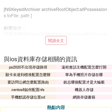
[NSKeyedArchiver archiveRootObject:allPossession
s toFile: path ]
解壓
操作：
同樣調用NSCoder子類NSKeyedArchiver的方法unar
chiveRootObject:toFile: 即可
閱讀全文
allPossessions = [[NSKeyedUnarchiver unarchiveO
與ios資料庫存儲相關的資訊
bjectWithFile:path] retain];
ps2020不出現存儲路徑
遠程會話主機配置怎麼打開
缺點：歸檔的形式來保存數據，只能一次性歸檔保存
顯卡未達到標准配置怎麼辦
華為手機照片存儲在哪
以及一次性解壓。所以只能針對小量數據，而且對數
要訪問公網怎麼配置路由
銳志哪個配置才是大輪轂
據操作比較笨拙，即如果想改動數據的某一小部分，
centos8如何配置nfs
機器人存儲
還是需要解壓整個數據或者歸檔整個數據。
手機默認存儲位置sd
網路存儲書籍
2.NSUserDefaults：用來保存應用程序設置和屬性、
熱點內容
用戶保存的數據。用戶再次打開程序或開機後這些數