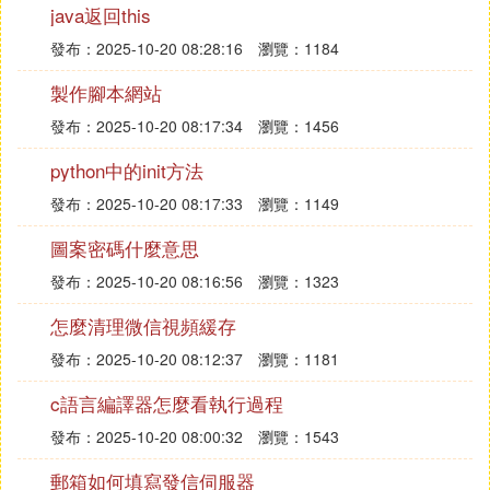
java返回this
閃記憶體的SSD，不過主要是面向企業級市場的。
這四大豪門的3D NAND快閃記憶體所用的技術不
發布：2025-10-20 08:28:16
瀏覽：1184
同，堆棧的層數也不一樣，而Intel在常規3D NAND
製作腳本網站
快閃記憶體之外還開發了新型的3D XPoint快閃記憶
發布：2025-10-20 08:17:34
瀏覽：1456
體，它跟目前的3D快閃記憶體有很大不同，屬於殺
手鐧級產品，值得關注。
python中的init方法
發布：2025-10-20 08:17:33
瀏覽：1149
四大NAND豪門的3D NAND快閃記憶體規格及特色
上述3D NAND快閃記憶體中，由於廠商不一定公布
圖案密碼什麼意思
很多技術細節，特別是很少提及具體的製程工藝，除
發布：2025-10-20 08:16:56
瀏覽：1323
了三星之外其他廠商的3D NAND快閃記憶體現在才
開始推向市場，代表性產品也不足。
怎麼清理微信視頻緩存
三星：最早量產的V-NAND快閃記憶體
發布：2025-10-20 08:12:37
瀏覽：1181
三星是NAND快閃記憶體市場最強大的廠商，在3D N
AND快閃記憶體上也是一路領先，他們最早在2013
c語言編譯器怎麼看執行過程
年就開始量產3D NAND快閃記憶體了。在3D NAND
發布：2025-10-20 08:00:32
瀏覽：1543
路線上，三星也研究過多種方案，最終量產的是VG
郵箱如何填寫發信伺服器
垂直柵極結構的V-NAND快閃記憶體，目前已經發展