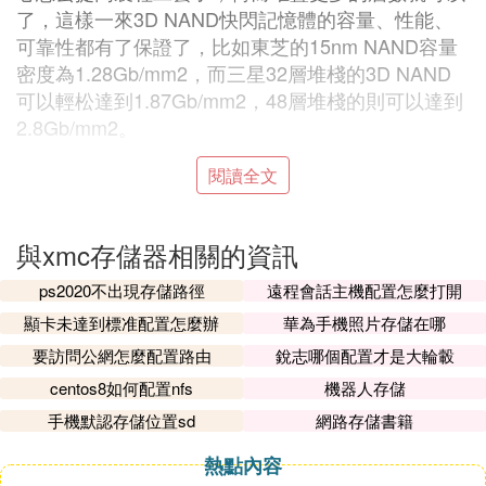
了，這樣一來3D NAND快閃記憶體的容量、性能、
可靠性都有了保證了，比如東芝的15nm NAND容量
密度為1.28Gb/mm2，而三星32層堆棧的3D NAND
可以輕松達到1.87Gb/mm2，48層堆棧的則可以達到
2.8Gb/mm2。
閱讀全文
3D NAND快閃記憶體在容量、速度、能效及可靠性
上都有優勢
傳統的平面NAND快閃記憶體現在還談不上末路，主
與xmc存儲器相關的資訊
流工藝是15/16nm，但10/9nm節點很可能是平面NA
ND最後的機會了，而3D NAND快閃記憶體還會繼續
ps2020不出現存儲路徑
遠程會話主機配置怎麼打開
走下去，目前的堆棧層數不過32-48層，廠商們還在
顯卡未達到標准配置怎麼辦
華為手機照片存儲在哪
研發64層甚至更高層數的堆棧技術。
要訪問公網怎麼配置路由
銳志哪個配置才是大輪轂
四大NAND豪門的3D NAND快閃記憶體及特色
centos8如何配置nfs
機器人存儲
在主要的NAND廠商中，三星最早量產了3D NAND，
手機默認存儲位置sd
網路存儲書籍
其他幾家公司在3D NAND快閃記憶體量產上要落後
三星至少2年時間，Intel、美光去年才推出3D NAND
熱點內容
快閃記憶體，Intel本月初才發布了首款3D NAND快