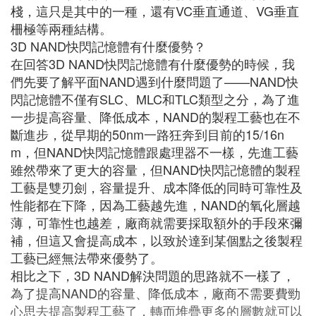
棧，這只是其中的一種，還有VC垂直通道、VG垂直
柵極等兩種結構。
3D NAND快閃記憶體有什麼優勢？
在回答3D NAND快閃記憶體有什麼優勢的時候，我
們先要了解平面NAND遇到什麼問題了——NAND快
閃記憶體不僅有SLC、MLC和TLC類型之分，為了進
一步提高容量、降低成本，NAND的製程工藝也在不
斷進步，從早期的50nm一路狂奔到目前的15/16n
m，但NAND快閃記憶體跟處理器不一樣，先進工藝
雖然帶來了更大的容量，但NAND快閃記憶體的製程
工藝是雙刃劍，容量提升、成本降低的同時可靠性及
性能都在下降，因為工藝越先進，NAND的氧化層越
薄，可靠性也越差，廠商就需要採取額外的手段來彌
補，但這又會提高成本，以致於達到某個點之後製程
工藝已經無法帶來優勢了。
相比之下，3D NAND解決問題的思路就不一樣了，
為了提高NAND的容量、降低成本，廠商不需要費勁
心思去提高製程工藝了，轉而堆疊更多的層數就可以