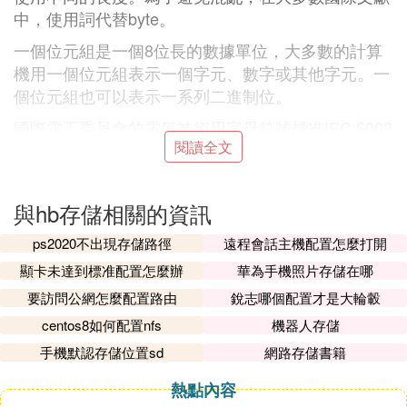
中，使用詞代替byte。
一個位元組是一個8位長的數據單位，大多數的計算
機用一個位元組表示一個字元、數字或其他字元。一
個位元組也可以表示一系列二進制位。
國際電工委員會的電氣技術用字母符號標准IEC 6002
閱讀全文
7-2IEC 80000-13：
1KiB=1024B= 2^10 B；
與hb存儲相關的資訊
1MiB=1024KB= 2^20 B；
1GiB=1024MB= 2^30 B；
ps2020不出現存儲路徑
遠程會話主機配置怎麼打開
顯卡未達到標准配置怎麼辦
華為手機照片存儲在哪
1TiB=1024GB= 2^40 B；
要訪問公網怎麼配置路由
銳志哪個配置才是大輪轂
1PiB=1024TB= 2^50 B；
centos8如何配置nfs
機器人存儲
1EiB=1024PB= 2^60 B；
手機默認存儲位置sd
網路存儲書籍
1ZiB= 1024EB= 2^70 B；
熱點內容
1YiB= 1024ZB= 2^80 B。