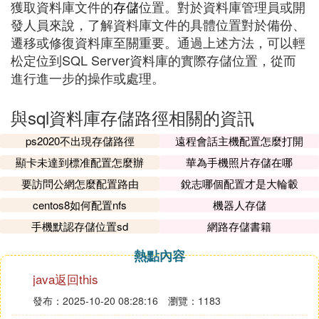
獲取資料庫文件的
存儲
位置。對於資料庫管理員或開
發人員來說，了解資料庫文件的具體位置對於備份、
遷移或修復資料庫至關重要。通過上述方法，可以輕
松定位到SQL Server資料庫的實際存儲位置，從而
進行進一步的操作或處理。
與sql資料庫存儲路徑相關的資訊
ps2020不出現存儲路徑
遠程會話主機配置怎麼打開
顯卡未達到標准配置怎麼辦
華為手機照片存儲在哪
要訪問公網怎麼配置路由
銳志哪個配置才是大輪轂
centos8如何配置nfs
機器人存儲
手機默認存儲位置sd
網路存儲書籍
熱點內容
java返回this
發布：2025-10-20 08:28:16
瀏覽：1183