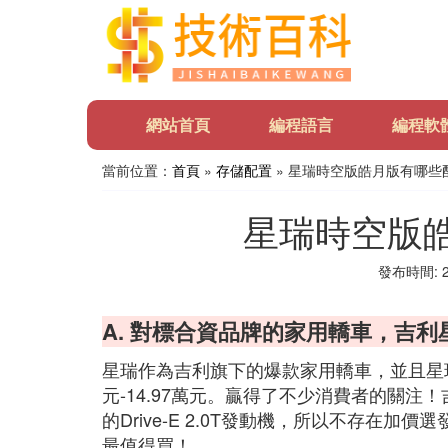
網站首頁
編程語言
編程軟
當前位置：
首頁
»
存儲配置
» 星瑞時空版皓月版有哪些
星瑞時空版
發布時間: 20
A. 對標合資品牌的家用轎車，吉利
星瑞作為吉利旗下的爆款家用轎車，並且星瑞是
元-14.97萬元。贏得了不少消費者的關
的Drive-E 2.0T發動機，所以不存在
最值得買！