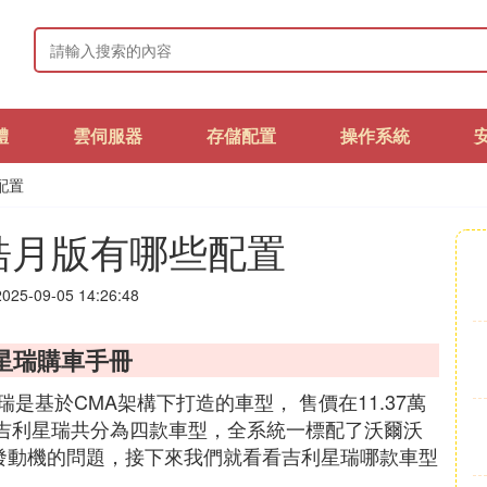
體
雲伺服器
存儲配置
操作系統
配置
皓月版有哪些配置
25-09-05 14:26:48
星瑞購車手冊
基於CMA架構下打造的車型， 售價在11.37萬
注！吉利星瑞共分為四款車型，全系統一標配了沃爾沃
加價選發動機的問題，接下來我們就看看吉利星瑞哪款車型