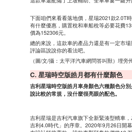
這款車還配備了上坡輔助、全車車窗一鍵升
下面咱們來看看落地價，星瑞2021款2.0T
有什麼優惠，購置稅和車船稅等必要花費135
價為152306元。
總的來說，這款車的產品力還是有一定市場
評論區說說你的看法吧。
（圖/文/攝：太平洋汽車網問答叫獸）埋旁
C. 星瑞時空版皓月都有什麼顏色
吉利星瑞時空版皓月車身顏色六種顏色分別
說比較的常規，沒什麼很亮眼的配色。
吉利星瑞是吉利汽車旗下全新緊湊型轎車，
吉利4.0時代」的序章。2020年9月26日開