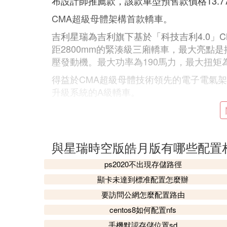
布設計師推薦款，該款車型預售款價格13.7
CMA超級母體架構首款轎車。
吉利星瑞為吉利旗下基於「科技吉利4.0」
距2800mm的緊湊級三廂轎車，最大亮點是搭載
壓發動機。最大功率為190馬力，最大扭矩為
得益於CMA超級母體技術領先的電子電氣架構，星
升級系統的A級轎車。
星瑞搭載12.3英寸全液晶儀表和12.3英
PP遠程式控制制系統、GKUI吉客智能生
置，科技感強。
與星瑞時空版皓月版有哪些配置
在安全配置上，新車搭載AEB自動緊急制動
助駕駛功能。
ps2020不出現存儲路徑
顯卡未達到標准配置怎麼辦
另外還配備智能領航、前碰撞預警、行人識
停型自適應巡航、抬頭顯示、全自動智能泊車
要訪問公網怎麼配置路由
像、智能遠光燈控制、空氣質量管理系統等
centos8如何配置nfs
手機默認存儲位置sd