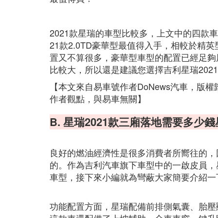
2021款星瑞的車型比較多，上文中的四款
21款2.0TD豪華型最值得入手，相較於
置又不算很多，豪華型車型的配置已經足夠
比較大，所以還是建議您選擇吉利星瑞2021款
【本文來自易車號作者DoNews汽車，版
作者觀點，與易車無關】
B. 星瑞2021款三廂落地需要多少
良好的燃油經濟性是很多消費者所嚮往的，
的。作為吉利汽車旗下車型中的一啟皮員，星
車型，接下來小編就為彎蔽大家簡要介紹一
功能配置方面，星瑞配備前排側氣囊、胎壓