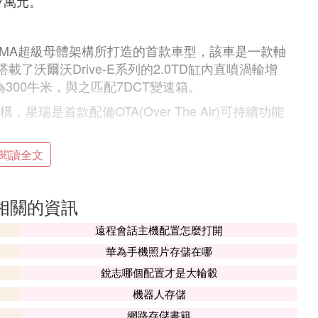
7萬元。
CMA超級母體架構所打造的首款車型，該車是一款軸
了沃爾沃Drive-E系列的2.0TD缸內直噴渦輪增
300牛米，與之匹配7DCT變速箱。
瑞是首款配備OTA(Over The Air)可持續功能
寸高清中控屏，整車除支持OTA雲端升級外，還搭載了A
閱讀全文
態系統、手機智能藍牙鑰匙、語音智能交互助手等配
相關的資訊
、LDW車道偏離預警、LKA車道保持輔助等智能輔
遠程會話主機配置怎麼打開
華為手機照片存儲在哪
別、盲區監測、限速信息提醒、車道保持輔助、啟
系統帶自動剎停、遙控自動泊車、540°全景影
銳志哪個配置才是大輪轂
。
機器人存儲
網路存儲書籍