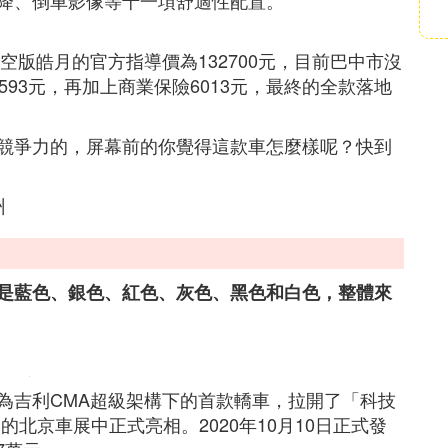
降、倒車影像等十一項舒適性配置。
時空版皓月的官方指導價為132700元，目前巴中市沒
93元，再加上商業保險6013元，最終的全款落地
競爭力的，屏幕前的你覺得這款車怎麼樣呢？快到
州
是藍色、銀色、紅色、灰色、黑色和白色，整體來
為吉利CMA超級架構下的首款轎車，拉開了「科技
幕的北京車展中正式亮相。2020年10月10日正式發