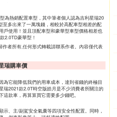
車型為熱銷配置車型，其中筆者個人認為吉利星瑞20
精英型至多出來了一萬塊錢，相較於高配車型相差的配
用戶使用！並且頂配車型和豪華型車型價格相差也
2.0TD豪華型！
權歸作者所有,任何形式轉載請聯系作者。內容僅代表
錢星瑞購車價
因為它能降低我們的用車成本，達到省錢的終極目
瑞2021款2.0T時空版皓月是不少消費者所關注的
下這款車，再算算買它需要多少錢吧。
顯示、主/副駕安全氣囊等四項安全性配置。同時，