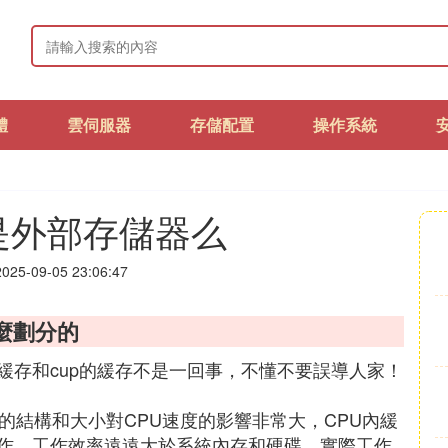
體
雲伺服器
存儲配置
操作系統
是外部存儲器么
25-09-05 23:06:47
麼劃分的
緩存和cup的緩存不是一回事，不懂不要誤導人家！
的結構和大小對CPU速度的影響非常大，CPU內緩
作，工作效率遠遠大於系統內存和硬碟。實際工作