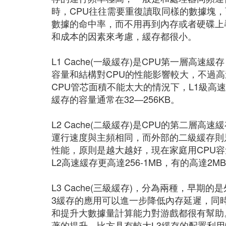
時，CPU往往需要重復讀取同樣的數據塊，
數據的命中率，而不用再到內存或者硬碟上
和成本的因素來考慮，緩存都很小。
L1 Cache(一級緩存)是CPU第一層高
容量和結構對CPU的性能影響較大，不過
CPU管芯面積不能太大的情況下，L1級高
緩存的容量通常在32—256KB。
L2 Cache(二級緩存)是CPU的第二層
運行速度與主頻相同，而外部的二級緩存則只
性能，原則是越大越好，現在家庭用CPU容
L2高速緩存更高達256-1MB，有的高達2M
L3 Cache(三級緩存)，分為兩種，早
3緩存的應用可以進一步降低內存延遲，同
和提升大數據量計算能力對游戲都很有幫助
著的提升。比方具有較大L3緩存的配置利用