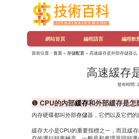
網站首頁
編程語言
編程軟
當前位置：
首頁
»
存儲配置
» 高速緩存是外部存儲器么
高速緩存
發布時間: 20
❶ CPU的內部
緩存
和外部緩存是怎
內存硬碟都叫外部
存儲
器，它們以及它們的
緩存大小是CPU的重要指標之一，而且緩存
存的運行頻率極高，一般是和處理器同頻運