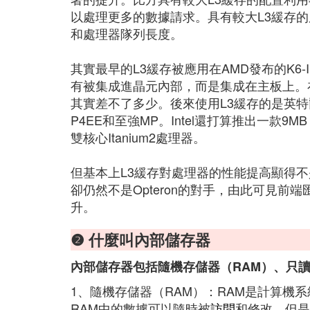
以處理更多的數據請求。具有較大L3緩存
和處理器隊列長度。
其實最早的L3緩存被應用在AMD發布的K6-
有被集成進晶元內部，而是集成在主板上。
其實差不了多少。後來使用L3緩存的是英特爾
P4EE和至強MP。Intel還打算推出一款9MB 
雙核心Itanium2處理器。
但基本上L3緩存對處理器的性能提高顯得不是很
卻仍然不是Opteron的對手，由此可見
升。
❷ 什麼叫內部儲存器
內部儲存器包括隨機存儲器（RAM）、只讀
1、隨機存儲器（RAM）：RAM是計算機
RAM中的數據可以隨時被
訪問
和修改，但是