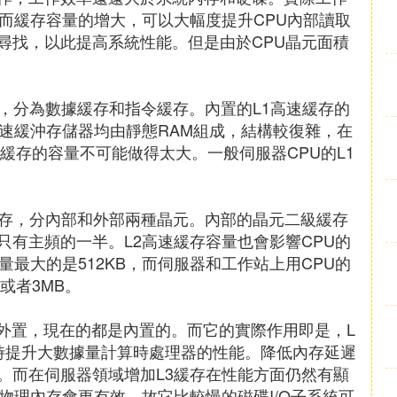
而緩存容量的增大，可以大幅度提升CPU內部讀取
尋找，以此提高系統性能。但是由於CPU晶元面積
速緩存，分為數據緩存和指令緩存。內置的L1高速緩存的
高速緩沖存儲器均由靜態RAM組成，結構較復雜，在
速緩存的容量不可能做得太大。一般伺服器CPU的L1
高速緩存，分內部和外部兩種晶元。內部的晶元二級緩存
有主頻的一半。L2高速緩存容量也會影響CPU的
量最大的是512KB，而伺服器和工作站上用CPU的
B或者3MB。
期的是外置，現在的都是內置的。而它的實際作用即是，L
時提升大數據量計算時處理器的性能。降低內存延遲
。而在伺服器領域增加L3緩存在性能方面仍然有顯
物理內存會更有效，故它比較慢的磁碟I/O子系統可