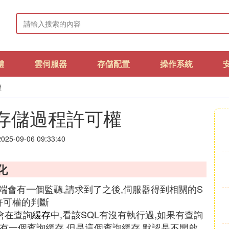
體
雲伺服器
存儲配置
操作系統
權
行存儲過程許可權
25-09-06 09:33:40
化
QL前端會有一個監聽,請求到了之後,伺服器得到相關的S
做許可權的判斷
他會在查詢
緩存
中,看該SQL有沒有執行過,如果有查詢
,也有一個查詢緩存.但是這個查詢緩存,默認是不開啟