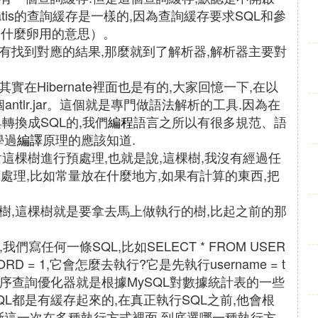
ybatis的查詢緩存是一樣的,因為查詢緩存要求SQL和參
沒什麼卵用的意思）。
沒有找到對應的結果,那麼就到了解析器,解析器主要對
實在Hibernate裡面也是有的,大家回憶一下,在以
個antlr.jar。這個就是專門做語法解析的工具.因為在
具轉換成SQL的,我們
編程
語言之所以有很多規范、語
學過
編譯
原理的應該知道.
對這棵樹進行預處理,也就是說,這棵樹,我沒有經過任
處理,比如常量放在什麼地方,如果有計算的東西,把
的樹,這棵樹就是要拿去馬上做執行的樹,比起之前的那
們寫任何一條SQL,比如SELECT * FROM USER
SWORD = 1,它會怎麼去執行?它是先執行username = t
的執行順序查詢優化器就是根據MySQL對數據統計表的一些
QL都是有緩存起來的,在真正執行SQL之前,他會根
斷這一次在多種執行方式裡面,到底選哪一種執行方