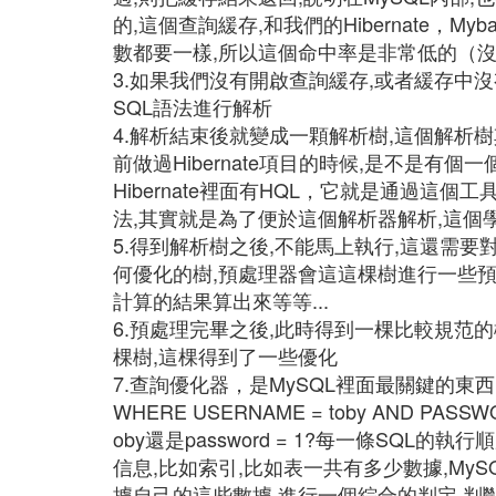
的,這個查詢緩存,和我們的Hibernate，M
數都要一樣,所以這個命中率是非常低的（
3.如果我們沒有開啟查詢緩存,或者緩存中
SQL語法進行解析
4.解析結束後就變成一顆解析樹,這個解析樹其
前做過Hibernate項目的時候,是不是有個一
Hibernate裡面有HQL，它就是通過這個工
法,其實就是為了便於這個解析器解析,這個
5.得到解析樹之後,不能馬上執行,這還需要
何優化的樹,預處理器會這這棵樹進行一些預
計算的結果算出來等等...
6.預處理完畢之後,此時得到一棵比較規范
棵樹,這棵得到了一些優化
7.查詢優化器，是MySQL裡面最關鍵的東西,我
WHERE USERNAME = toby AND PAS
oby還是password = 1?每一條SQL
信息,比如索引,比如表一共有多少數據,MyS
據自己的這些數據,進行一個綜合的判定,判