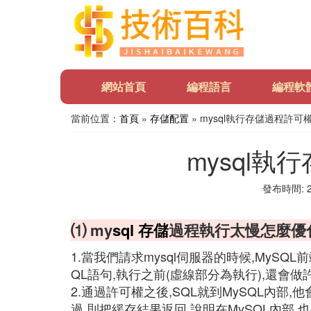
網站首頁
編程語言
編程軟
當前位置：
首頁
»
存儲配置
» mysql執行存儲過程許可
mysql執
發布時間: 20
⑴ my
sql
存儲
過程執行太慢怎麼優
1.當我們請求mysql伺服器的時候,MyS
QL語句,執行之前(虛線部分為執行),還會
2.通過許可權之後,SQL就到MySQL內部,
過,則把緩存結果返回,說明在MySQL內部