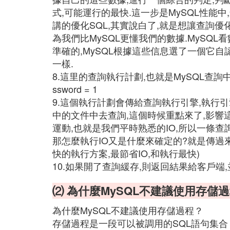
式,可能運行的最快.這一步是MySQL性能
講的優化SQL,其實說白了,就是想讓查詢優
為我們比MySQL更懂我們的數據.MySQ
準確的,MySQL根據這些信息選了一個它
一樣.
8.這里的查詢執行計劃,也就是MySQL查詢中的執
ssword = 1
9.這個執行計劃會傳給查詢執行引擎,執行
中的文件中去查詢,這個時候重點來了,影響
運動,也就是我們平時熟悉的IO,所以一條查
那怎麼執行IO又是什麼來確定的?就是傳過
快的執行方案,最節省IO,和執行最快)
10.如果開了查詢緩存,則返回結果給客戶端
⑵ 為什麼MySQL不建議使用存儲過
為什麼MySQL不建議使用存儲過程？
存儲過程是一段可以被調用的SQL語句集