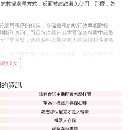
使用的數據處理方式，反而被建議避免使用。那麼，為
於應用程序的代碼，存儲過程的執行效率相對較
判斷和查詢，而且每次執行都需要從資料庫中讀取
行非常頻繁，會給資料庫帶來較大的負擔和性能瓶
化。資料庫引擎在執行存儲過程時，無法像對待普
致存儲過程的執行效率較低。而且在存儲過程中使用
閱讀全文
通常是在資料庫端進行維護和升級。當業務邏輯發
關的資訊
資料庫中重新定義。與應用程序相比，這種操作比
遠程會話主機配置怎麼打開
華為手機照片存儲在哪
帶來影響。新的存儲過程可能需要重新編譯和執行
響其它用戶的操作。如果存儲過程的代碼出現嚴重
銳志哪個配置才是大輪轂
響應用程序的正常運行。
機器人存儲
網路存儲書籍