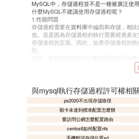
MySQL中，存儲過程並不是一種被廣泛
什麼MySQL不建議使用存儲過程呢？
1.性能問題
存儲過程需要在
資料庫
中編寫和存儲，相比
低。這是因為存儲過程的執行需要經過多次
存儲過程的定義。因此，如果存儲過程的執
頸。
另外，存儲過程的執行計劃也可能得不到優
通SQL語句那樣生成優化的查詢計劃，導
大量的代碼也會導致性能降低。
2.可維護性問題
存儲過程的代碼與應用程序代碼不同，它們
與mysql執行存儲過程許可權相
生變化時，需要修改存儲過程的代碼，並在
ps2020不出現存儲路徑
較繁瑣，可能導致維護困難。
顯卡未達到標准配置怎麼辦
此外，存儲過程的修改也會對資料庫的操作
計劃優化，這將佔用資料庫的大量資源，影
要訪問公網怎麼配置路由
的錯誤，可能會導致資料庫服務的崩潰，影
centos8如何配置nfs
3.安全問題
手機默認存儲位置sd