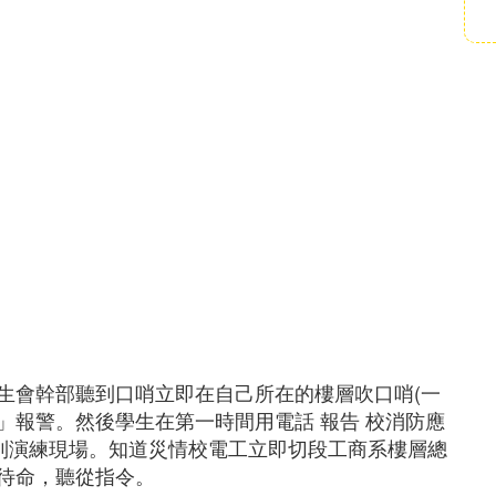
生會幹部聽到口哨立即在自己所在的樓層吹口哨(一
9」報警。然後學生在第一時間用電話 報告 校消防應
趕到演練現場。知道災情校電工立即切段工商系樓層總
待命，聽從指令。