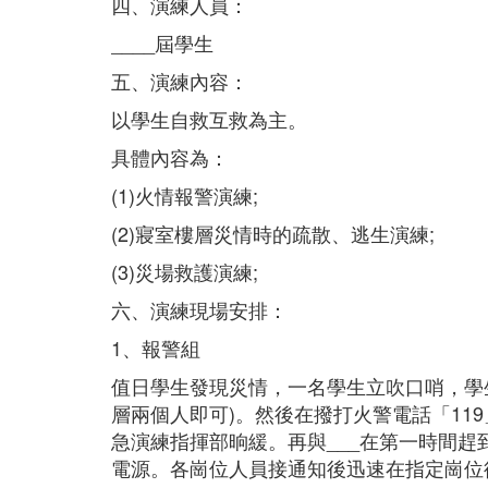
四、演練人員：
____屆學生
五、演練內容：
以學生自救互救為主。
具體內容為：
(1)火情報警演練;
(2)寢室樓層災情時的疏散、逃生演練;
(3)災場救護演練;
六、演練現場安排：
1、報警組
值日學生發現災情，一名學生立吹口哨，學
層兩個人即可)。然後在撥打火警電話「11
急演練指揮部晌緩。再與___在第一時間
電源。各崗位人員接通知後迅速在指定崗位