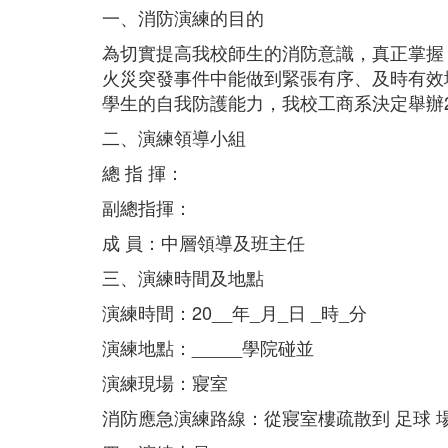
一、消防演練的目的
為切實提高我校師生的消防意識，真正掌握 
火災突發事件中能做到緊張有序、及時有效
學生的自我防護能力，我校工商系決定舉辦2
二、演練領導小組
總 指 揮：
副總指揮：
成 員：中層領導及班主任
三、演練時間及地點
演練時間：20__年_月_日 _時_分
演練地點：_____學院碰並
演練現場：寢室
消防應急演練路線：從寢室樓疏散到 足球 