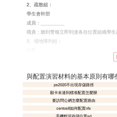
2、疏散組：
學生會幹部
成員：_________
職責：聽到警報立即到達各自位置組織學生
3、場地隊列組：
組長：
成員：
職責：穩定學生情緒，整好各寢室隊伍。
與配置演習材料的基本原則有哪
4、緊急救護組
ps2020不出現存儲路徑
組長：
顯卡未達到標准配置怎麼辦
成員：
要訪問公網怎麼配置路由
職責：負責受傷學生的急救
centos8如何配置nfs
七、演練進程
手機默認存儲位置sd