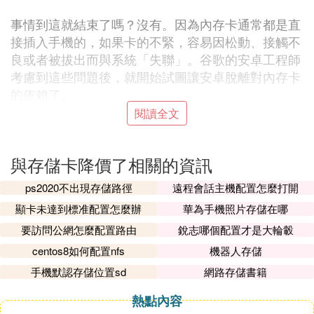
事情到這就結束了嗎？沒有。因為內存卡通常都是直
接插入手機的，如果卡的不緊，容易因松動、接觸不
良或者被拔出而與系統「失聯」。谷歌的安卓工程師
考慮到這些問題後，就開始試圖讓安卓脫離對內存卡
的依賴了。
閱讀全文
與此同時，因為存儲晶元開始大幅度降價了，內存卡
的價格優勢不明顯。另外，內存卡因為硬體本身的原
與存儲卡降價了相關的資訊
因，不能一直喚醒它，否則影響壽命。有些內存卡採
ps2020不出現存儲路徑
遠程會話主機配置怎麼打開
用的是廉價的晶元，不但讀取速度慢，而且寫入數據
顯卡未達到標准配置怎麼辦
華為手機照片存儲在哪
過多還會壞掉，我曾經就親身經歷。導致外插內存卡
裡面珍貴的照片視頻全部丟失。
要訪問公網怎麼配置路由
銳志哪個配置才是大輪轂
centos8如何配置nfs
機器人存儲
手機默認存儲位置sd
網路存儲書籍
所以從Android 4.0開始，Android系統對內存卡的支
持進行了各種限制。Android 4.1開始取消App2SD功
熱點內容