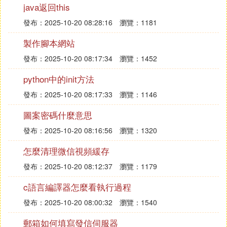
能，禁止應用安裝到SD卡。Android 4.4開始禁止應
java返回this
用寫入文件到SD卡，應用程序和應數據一般都被強
發布：2025-10-20 08:28:16
瀏覽：1181
制放到內置存儲。
製作腳本網站
發布：2025-10-20 08:17:34
瀏覽：1452
隨著手機存儲晶元越來越便宜，安卓系統就不再依賴
內存卡了，所以現在很多
安卓手機
不用內存卡也照樣
python中的init方法
玩的轉，廠商也就順水推舟做了很多不支持內存卡的
發布：2025-10-20 08:17:33
瀏覽：1146
手機。
圖案密碼什麼意思
發布：2025-10-20 08:16:56
瀏覽：1320
二、不排除廠商坑用戶錢的嫌疑
怎麼清理微信視頻緩存
手機不支持內存卡的弊端是，一旦搏塌手機壞掉不能
開機了，你基本上無法導出數據。就算你導出了原始
發布：2025-10-20 08:12:37
瀏覽：1179
數據，也是
加密
存儲無法還原的。簡單一句話，手機
c語言編譯器怎麼看執行過程
廢了，數據就沒了。相反，如果你的手機支持內存
卡，那就好辦多了。
發布：2025-10-20 08:00:32
瀏覽：1540
郵箱如何填寫發信伺服器