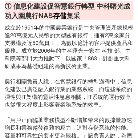
① 信息化建設促智慧銀行轉型 中科曙光成
功入圍農行NAS
存儲
集采
成立於1951年的中國農業銀行是中央管理資產總規模
逾20萬億元人民幣的大型國有銀行，擁有2萬余家分
支機構及近50萬員工，為數以億計的客戶提供產品和
服務。成立於2006年的中科曙光一家在 科技 部、中
科院等部門大力推動下，以國家「863」計劃重大科
研成果為基礎組建的高新技術企業。
農行相關負責人說，在智慧銀行的轉型過程中，信息
化建設已廣泛融入銀行業的業務系統，而這些系統的
彈性與IT架構的靈活性息息相關，IT系統的運行效率
也從很大程度上影響著業務系統的效率。
「用戶正面臨著業務模型不斷增加帶來的數據量急速
增長和業務越發復雜的壓力，這對存儲系統的性能、
容量和可靠性的要求更為嚴格。」該負責人說，為應