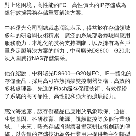
對上述困境，高性能的FC、高性價比的IP存儲成為
銀行數據業務存儲重要解決方案。
中科曙光公司副總裁惠潤海表示，得益於在存儲領域
多年的研發與技術積累，廣泛的系統部署經驗與應用
服務能力，本地化的技術支持團隊，以及擁有為客戶
量身定製解決方案的能力，中科曙光DS600—G20此
次入圍農行NAS存儲集采。
他介紹說，中科曙光DS600—G20是FC、IP一體化的
存儲產品，採用高可靠熱插拔雙控制器架構，高效的
多核處理器、先進的Flash
緩存
保護技術，有效保證
了系統的高可靠性、高性能和強大的擴展能力。
惠潤海透露，該存儲產品已應用於氣象環保、通信、
生物基因、科研教育、能源、視頻監控等多個行業領
域。「未來，曙光存儲將繼續發揚深耕技術創新的傳
統，以先進的存儲技術為各行業用戶提供數字化轉型