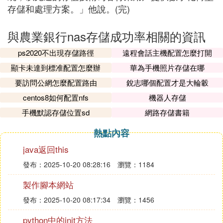
存儲和處理方案。」他說。(完)
與農業銀行nas存儲成功率相關的資訊
ps2020不出現存儲路徑
遠程會話主機配置怎麼打開
顯卡未達到標准配置怎麼辦
華為手機照片存儲在哪
要訪問公網怎麼配置路由
銳志哪個配置才是大輪轂
centos8如何配置nfs
機器人存儲
手機默認存儲位置sd
網路存儲書籍
熱點內容
java返回this
發布：2025-10-20 08:28:16
瀏覽：1184
製作腳本網站
發布：2025-10-20 08:17:34
瀏覽：1456
python中的init方法