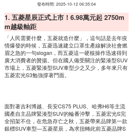
發布時間: 2025-10-12 06:35:04
1. 五菱星辰正式上市！6.98萬元起 2750m
m越級軸距
「人民需要什麼，五菱就造什麼」，這句話是去年疫
情爆發的時候，五菱迅速建立口罩生產線解決社會燃
眉之急的一句slogan，而五菱這一硬核操作迅速得到
廣大消費者的贊揚。但在國人備受關注的緊湊型SUV
市場上，五菱緊湊型SUV車型少之又少，多年來只有
五菱宏光S3勉強撐著門面。
面對著吉利博越、長安CS75 PLUS、哈弗H6等主流
國產自主品牌緊湊型SUV的輪番沖擊，五菱宏光S完
全招架不住，在危急存亡之秋，五菱帶來品牌第一款
銀標SUV車型—五菱星辰，為求扭轉此前五菱品牌S