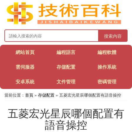
搜索內容
網站首頁
編程語言
編程軟體
雲伺服器
存儲配置
操作系統
安卓系統
文件管理
密碼管理
當前位置：
首頁
»
存儲配置
» 五菱宏光星辰哪個配置有語音操控
五菱宏光星辰哪個配置有
語音操控