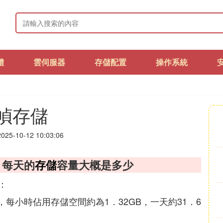
體
雲伺服器
存儲配置
操作系統
s幀存儲
25-10-12 10:03:06
 每天的
存儲
容量大概是多少
：
s，每小時佔用存儲空間約為1．32GB，一天約31．6