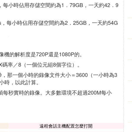
s，每小時佔用存儲空間約為1．79GB，一天約42．9
ps，每小時佔用存儲空間約為2．25GB，一天約54G
的解析度是720P還是1080P的。
X碼率／8（一個位元組8個字位）。
b每秒，那一個小時的錄像文件大小＝3600（一小時為3
5M每小時，以此計算。
5幀每秒實時的錄像。大多數環境不超過200M每小
遠程會話主機配置怎麼打開