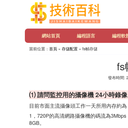
網站首頁
編程語言
編程軟
當前位置：
首頁
»
存儲配置
» fs幀存儲
f
發布時間: 20
⑴ 請問監控用的攝像機 24小時錄像
目前市面主流攝像頭工作一天所用內存約為
1，720P的高清網路攝像機的碼流為3Mbp
8GB。