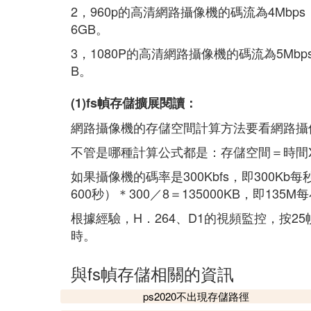
2，960p的高清網路攝像機的碼流為4Mbp
6GB。
3，1080P的高清網路攝像機的碼流為5Mb
B。
(1)fs幀存儲擴展閱讀：
網路攝像機的存儲空間計算方法要看網路攝像機
不管是哪種計算公式都是：存儲空間＝時間
如果攝像機的碼率是300Kbfs，即300K
600秒）＊300／8＝135000KB，即13
根據經驗，H．264、D1的視頻監控，按2
時。
與fs幀存儲相關的資訊
ps2020不出現存儲路徑