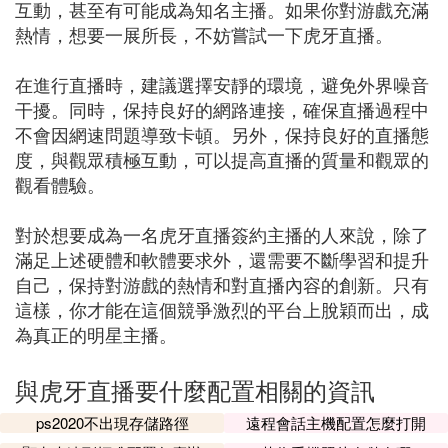
互動，甚至有可能成為知名主播。如果你對游戲充滿
熱情，想要一展所長，不妨嘗試一下虎牙直播。
在進行直播時，建議選擇安靜的環境，避免外界噪音
干擾。同時，保持良好的網路連接，確保直播過程中
不會因網速問題導致卡頓。另外，保持良好的直播態
度，與觀眾積極互動，可以提高直播的質量和觀眾的
觀看體驗。
對於想要成為一名虎牙直播簽約主播的人來說，除了
滿足上述硬體和軟體要求外，還需要不斷學習和提升
自己，保持對游戲的熱情和對直播內容的創新。只有
這樣，你才能在這個競爭激烈的平台上脫穎而出，成
為真正的明星主播。
與虎牙直播要什麼配置相關的資訊
ps2020不出現存儲路徑
遠程會話主機配置怎麼打開