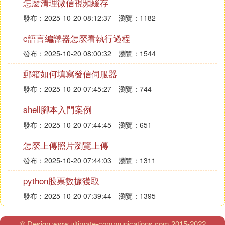
怎麼清理微信視頻緩存
發布：2025-10-20 08:12:37
瀏覽：1182
c語言編譯器怎麼看執行過程
發布：2025-10-20 08:00:32
瀏覽：1544
郵箱如何填寫發信伺服器
發布：2025-10-20 07:45:27
瀏覽：744
shell腳本入門案例
發布：2025-10-20 07:44:45
瀏覽：651
怎麼上傳照片瀏覽上傳
發布：2025-10-20 07:44:03
瀏覽：1311
python股票數據獲取
發布：2025-10-20 07:39:44
瀏覽：1395
© Design www.ultimate-communications.com 2015-2022