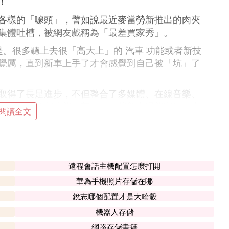
！
各樣的「噱頭」，譬如說最近麥當勞新推出的肉夾
集體吐槽，被網友戲稱為「最差買家秀」。
是。很多聽上去很「高大上」的 汽車 功能或者新技
覺厲，直到新車上手了才會感覺到自己被「坑」了
取得了長足進步，不但整合了多媒體、在線音樂、
門的語音控制功能，甚至有一些新車還能實現在車
閱讀全文
有很多車型，直到如今，在這方面的設計也完全跟
經典車型，或合資車型的中低配車型，在車載系統
一起盤點下，一些「噱頭」大於實用的新技術、新
遠程會話主機配置怎麼打開
華為手機照片存儲在哪
TA」（空中升級）功能，致使導航的信息十分落
銳志哪個配置才是大輪轂
十分費勁。另外，導航的操作也很困難。老式車載
機器人存儲
司機都知道。更重要的是，這些所謂的「原廠導
網路存儲書籍