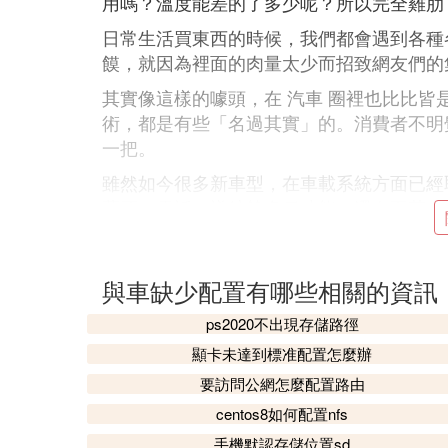
用嗎？溫度能差的了多少呢？所以完全雞肋
日常生活買東西的時候，我們都會遇到各種
饃，就因為裡面的肉量太少而招致網友們的
其實像這樣的噱頭，在 汽車 圈裡也比比皆
術，都是有些「名過其實」的。消費者不明
一把。
雖然如今很多新車型，在車載系統方面已經
藍牙、電話、導航等多種功能，還有五花八
上看電視劇、電影的「奢華體驗」。然而也
不上時代的步伐。尤其是一些中低端車型、
方面的配置相當落後。今天，我們就和大家
與車缺少配置有哪些相關的資訊
功能，以幫助大家少踩一些「雷」。
ps2020不出現存儲路徑
01原車導航
顯卡未達到標准配置怎麼辦
譬如說導航，一些車型沒有當下流行的「O
要訪問公網怎麼配置路由
後，而且地圖的樣式陳舊粗糙，讓人看起來
centos8如何配置nfs
導航輸入地址有多麼困難，相信很多用過的
手機默認存儲位置sd