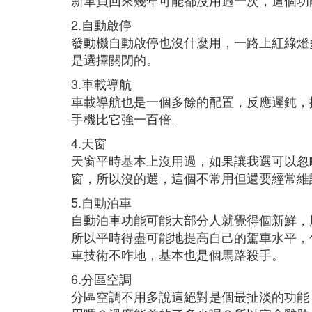
新車買回來幾年可能都沒用過一次，這個功
2.自動啟停
發動機自動啟停也沒什麼用，一路上紅綠燈
是選擇關閉的。
3.車載導航
車載導航也是一個多餘的配置，反應遲鈍，
手機比它強一百倍。
4.天窗
天窗平時基本上沒用過，如果讓我選可以忽
窗，所以沒的選，這個不常用但還要經常維
5.自動泊車
自動泊車功能可能大部分人就覺得個新鮮，
所以平時得盡可能地提高自己的駕車水平，
車技術不咋地，基本也是個馬路殺手。
6.分區空調
分區空調不用多說這絕對是個最扯淡的功能