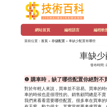
網站首頁
編程語言
編程軟
當前位置：
首頁
»
存儲配置
» 車缺少配置有哪些
車缺少
發布時間: 20
❶ 購車時，缺了哪些配置你絕對不
對於年輕人來說，買車並不容易。買車的時
車的時候也是很理性的。銷售顧問總是不賣
我們來看看需要哪些配置。很多車在買車的
有天窗，動力很大。其實當然要考慮買車，