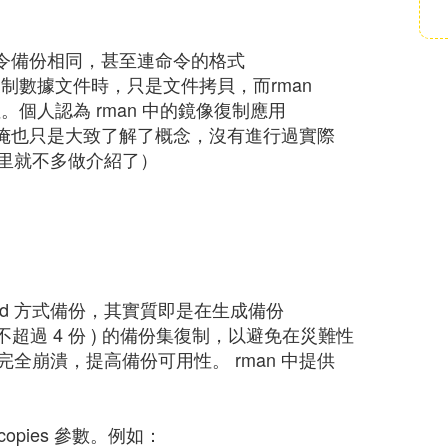
命令備份相同，甚至連命令的格式
制數據文件時，只是文件拷貝，而rman
個人認為 rman 中的鏡像復制應用
所以俺也只是大致了解了概念，沒有進行過實際
里就不多做介紹了）
xed 方式備份，其實質即是在生成備份
超過 4 份 ) 的備份集復制，以避免在災難性
全崩潰，提高備份可用性。 rman 中提供
 copies 參數。例如：