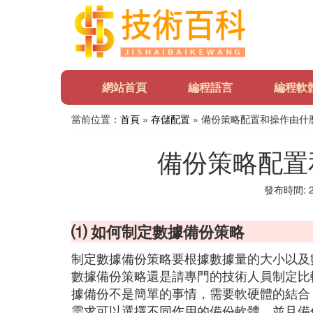
網站首頁
編程語言
編程軟
當前位置：
首頁
»
存儲配置
» 備份策略配置和操作由什
備份策略配置
發布時間: 20
⑴ 如何制定數據備份策略
制定數據備份策略要根據數據量的大小以及
數據備份策略還是請專門的技術人員制定比
據備份不是簡單的事情，需要軟硬體的結合
需求可以選擇不同作用的備份軟體，並且備