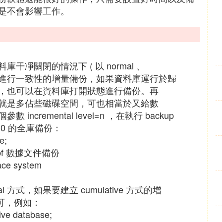
是不會影響工作。
凈關閉的情況下 ( 以 normal 、
式關閉 ) 才能進行一致性的增量備份，如果資料庫運行於歸
，也可以在資料庫打開狀態進行備份。再
就是多佔些磁碟空間，可也相當於又給數
remental level=n ，在執行 backup
0 的全庫備份：
e;
dbf 數據文件備份
ace system
ial 方式，如果要建立 cumulative 方式的增
即可，例如：
ive database;