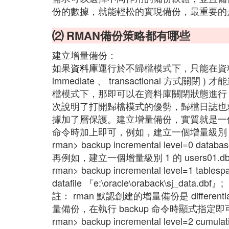
份的數據，就能輕松的實現備份，最重要的
⑵ RMAN備份策略都有哪些
建立增量備份：
如果
資料庫
運行於不歸檔模式下，只能在資料庫干
immediate 、 transactional 方
檔模式下，那即可以在資料庫關閉狀態進行
次說明了打開歸檔模式的優勢，歸檔日誌也
據加了層保護。建立增量備份，實質就是一個參數 inc
命令時加上即可，例如，建立一個增量級別 
rman> backup incremental level=0 databas
再例如，建立一個增量級別 1 的 users01.
rman> backup incremental level=1 tablesp
datafile 『e:\oracle\oraback\sj_data.dbf』;
註： rman 默認創建的增量備份是 different
量備份，在執行 backup 命令時顯式指定
rman> backup incremental level=2 cumulat