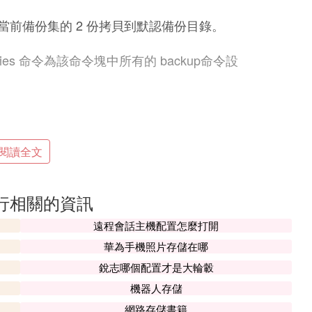
前備份集的 2 份拷貝到默認備份目錄。
 copies 命令為該命令塊中所有的 backup命令設
oraback\dyk2\%u』
閱讀全文
行相關的資訊
\oracle\oraback\dyk1 和
遠程會話主機配置怎麼打開
華為手機照片存儲在哪
s 命令設置預定義的備份 plexed 方式
命令格式，可以為指定設備類型設置默認備份拷貝數
銳志哪個配置才是大輪轂
日誌文件和備份，並且，只有在使用自動
機器人存儲
網路存儲書籍