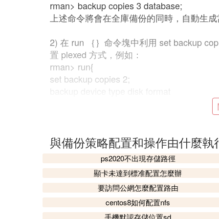
rman> backup copies 3 database;
上述命令將會在全庫備份的同時，自動生成當
2) 在 run ｛｝命令塊中利用 set backup
置 plexed 方式，例如：
rman> run{
set backup copies 2;
backup device type disk format
『e:\oracle\oraback\dyk1\%u』,'e:\oracle\
tablespace users,sales;
}
上述命令將生成兩份備份集，分別
與備份策略配置和操作由什麼執
存儲
到 e:
e:\oracle\oraback\dyk2 目錄。
ps2020不出現存儲路徑
顯卡未達到標准配置怎麼辦
3) 通過 configure ….. backup copie
configure … backup copies 
要訪問公網怎麼配置路由
量。這個配置僅適用於數據文件與歸檔重做
centos8如何配置nfs
分配的通道時才能夠使用 configure …
手機默認存儲位置sd