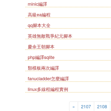
minic編譯
高級ea編程
qq腳本大全
英雄無敵戰爭紀元腳本
慶余王朝腳本
php編譯sqlite
類模板兩次編譯
fanucladder怎麼編譯
linux多線程編程實例
«
2107
2108