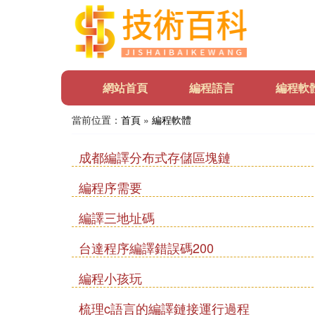
網站首頁
編程語言
編程軟
當前位置：
首頁
»
編程軟體
成都編譯分布式存儲區塊鏈
編程序需要
編譯三地址碼
台達程序編譯錯誤碼200
編程小孩玩
梳理c語言的編譯鏈接運行過程