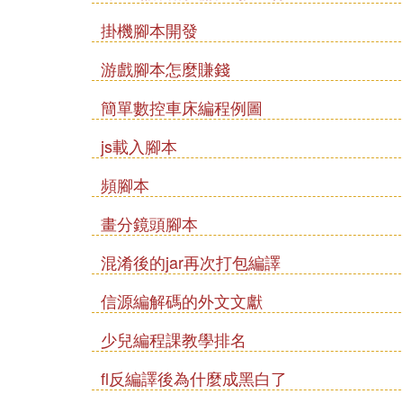
掛機腳本開發
游戲腳本怎麼賺錢
簡單數控車床編程例圖
js載入腳本
頻腳本
畫分鏡頭腳本
混淆後的jar再次打包編譯
信源編解碼的外文文獻
少兒編程課教學排名
fl反編譯後為什麼成黑白了